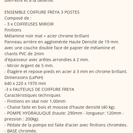
bien-être et à la détente.
ENSEMBLE COIFFURE FREYA 3 POSTES
Composé de :
- 3 x COIFFEUSES MIROIR
Finitions
Mélamine noir mat + acier chrome brillant
Panneau arrière en agglomérée Haute Densité de 19 mm.
avec une couche double face de papier de mélamine et
chants PVC de 2mm
d'épaisseur avec arêtes arrondies à 2 mm.
- Miroir Argent de 5 mm.
- Étagère et repose-pieds en acier à 3 mm en chrome brillant.
Dimensions (LxPxH)
640 x 220 x 1970 mm
-3 x FAUTEUILS DE COIFFURE FREYA
Caractéristiques techniques
- Finitions en skaï noir 1,00mm
- Chaise faite en bois et mousse d'haute densité (40 kg).
- POMPE HYDRAULIQUE (haute: 290mm - longueur: 120mm -
pression : 200kg).
- Pédale de la pompe est faite d'acier avec finitions chromées.
- BASE chromée.