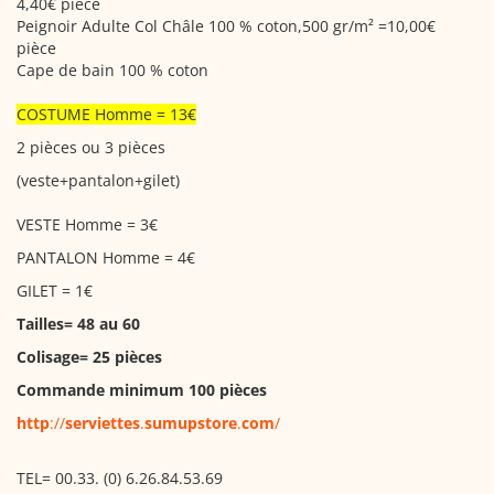
4,40€ pièce
Peignoir Adulte Col Châle 100 % coton,500 gr/m² =10,00€
pièce
Cape de bain 100 % coton
COSTUME Homme = 13€
2 pièces ou 3 pièces
(veste+pantalon+gilet)
VESTE Homme = 3€
PANTALON Homme = 4€
GILET = 1€
Tailles= 48 au 60
Colisage= 25 pièces
Commande minimum 100 pièces
http
://
serviettes
.
sumupstore
.
com
/
TEL= 00.33. (0) 6.26.84.53.69