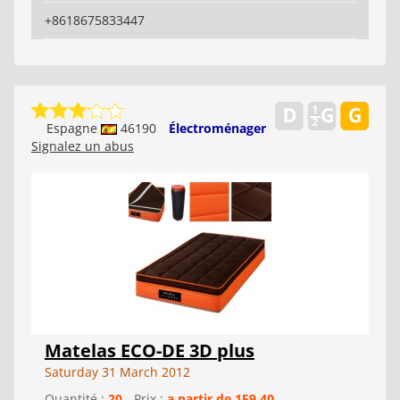
+8618675833447
Espagne
46190
Électroménager
Signalez un abus
Matelas ECO-DE 3D plus
Saturday 31 March 2012
Quantité :
20
- Prix :
a partir de 159,40