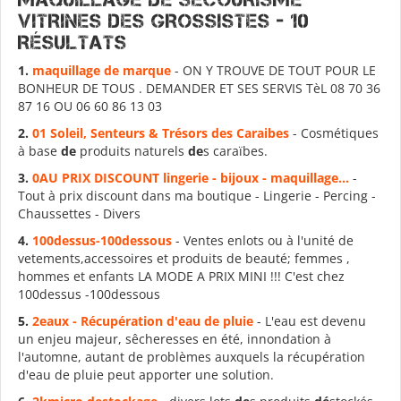
VITRINES DES GROSSISTES - 10
Résultats
1.
maquillage
de
marque
- ON Y TROUVE DE TOUT POUR LE
BONHEUR DE TOUS . DEMANDER ET SES SERVIS TèL 08 70 36
87 16 OU 06 60 86 13 03
2.
01 Soleil, Senteurs & Trésors
de
s Caraibes
- Cosmétiques
à base
de
produits naturels
de
s caraïbes.
3.
0AU PRIX DISCOUNT lingerie - bijoux -
maquillage
...
-
Tout à prix discount dans ma boutique - Lingerie - Percing -
Chaussettes - Divers
4.
100
de
ssus-100
de
ssous
- Ventes enlots ou à l'unité de
vetements,accessoires et produits de beauté; femmes ,
hommes et enfants LA MODE A PRIX MINI !!! C'est chez
100dessus -100dessous
5.
2eaux - Récupération d'eau
de
pluie
- L'eau est devenu
un enjeu majeur, sêcheresses en été, innondation à
l'automne, autant de problèmes auxquels la récupération
d'eau de pluie peut apporter une solution.