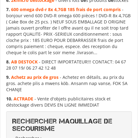
6.
2kmicro
de
stockage
- divers lots
de
s produits
dé
stockés
7.
600 omega dvd-r 8x 4,7GB 185 frais
de
port compris
-
bonjour vend 600 DVD-R omega 600 pièces ! DVD-R 8x 4,7GB
( Cake Box de 25 pcs. ) NEUF SOUS EMBALLAGE D ORIGINE
jamais ouvert profiter de l offre avant qu il ne soit trop tard
rapport QUALITE- PRIX -SERIEUX conditionnement : sous
cloche prix : 185 EURO POUR DEBARRASSER frais de port
compris paiement : cheque, espece. des reception du
cheque le colis part le soir meme .livrason...
8.
AB
DE
STOCK
- DIRECT IMPORTATEUR!!! CONTACT: 04 67
28 07 19/ 06 27 42 12 48
9.
Achetz au prix
de
gros
- Achetez en détails, au prix du
gros. achete plis a mwens kòb. Ansanm nap vanse, FOK SA
CHANJE
10.
ACTRA
DE
- Vente d'objets publicitaires stock et
déstockage divers DEVIS EN LIGNE IMMEDIAT
Rechercher MAQUILLAGE DE
SECOURISME