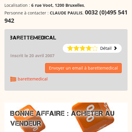
Localisation :
6 rue Voot, 1200 Bruxelles
,
0032 (0)495 541
Personne à contacter :
CLAUDE PAULIS
,
942
barettemedical
Détail
Inscrit le 20 avril 2007
Envoyer un email à barettemedical
barettemedical
BONNE AFFAIRE : ACHETER AU
VENDEUR