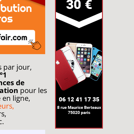
 par jour,
°1
nces de
dation
pour les
 en ligne,
urs,
rs,
c.