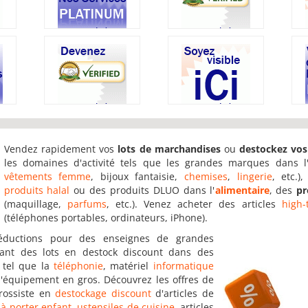
Vendez rapidement vos
lots de marchandises
ou
destockez vos
les domaines d'activité tels que les grandes marques dans l
vêtements femme
, bijoux fantaisie,
chemises
,
lingerie
, etc.)
produits halal
ou des produits DLUO dans l'
alimentaire
, des
pr
(maquillage,
parfums
, etc.). Venez acheter des articles
high-
(téléphones portables, ordinateurs, iPhone).
réductions pour des enseignes de grandes
ant des lots en destock discount dans des
 tel que la
téléphonie
, matériel
informatique
d'équipement en gros. Découvrez les offres de
grossiste en
destockage discount
d'articles de
-à-porter enfant
,
ustensiles de cuisine
, articles