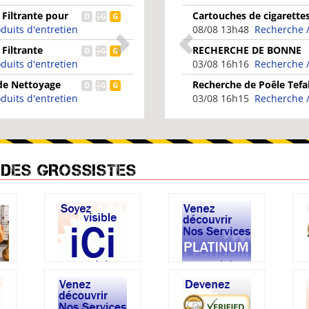
ction vélo
Rachetons produit nestl
ort
(déstockage)
03/08 16h01
Recherche /
es de Détartrage
Couette, chausette, ling
duits d'entretien
03/08 15h58
Recherche /
EMBRAYAGE OPEL
Bande transporteuse 3Pl
 CDTI
èces détachées
occasion.
03/08 15h52
Recherche /
 DES GROSSISTES