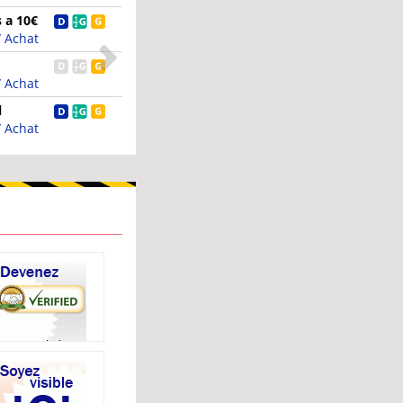
e
 Achat
erie
 Achat
is,
 Achat