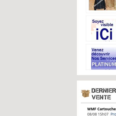
DERNIE
VENTE
Petit navire - t
08/08 15h03
Al