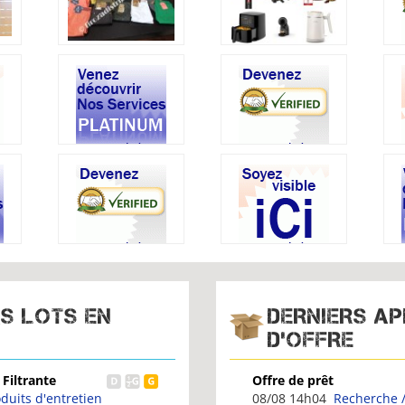
RS LOTS EN
DERNIERS A
D'OFFRE
hon au naturel
MAGASIN de CONFISERI
imentaire
Vendre
03/08 16h14
Recherche /