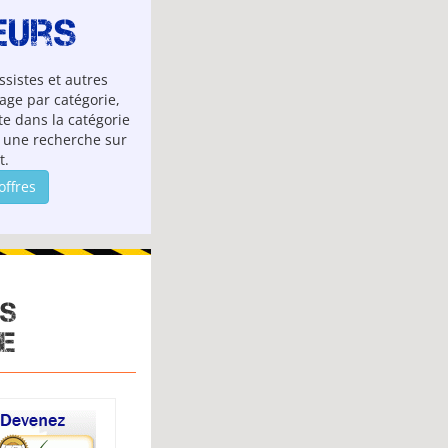
eurs
ssistes et autres
age par catégorie,
e dans la catégorie
s une recherche sur
t.
offres
ES
E