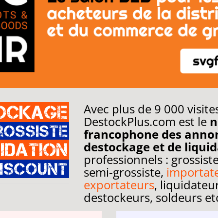
Avec plus de 9 000 visites
ockage
DestockPlus.com est le
n
rossiste
francophone des anno
destockage et de liqui
uidation
professionnels : grossiste
discount
semi-grossiste,
importate
exportateurs
, liquidateu
destockeurs, soldeurs et