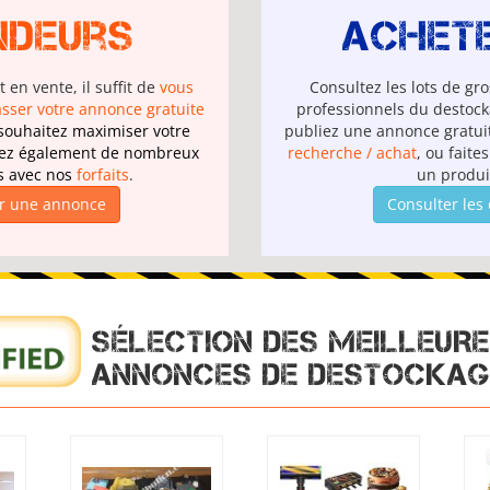
ndeurs
Achet
 en vente, il suffit de
vous
Consultez les lots de gro
sser votre annonce gratuite
professionnels du destock
 souhaitez maximiser votre
publiez une annonce gratuit
iciez également de nombreux
recherche / achat
, ou faite
s avec nos
forfaits
.
un produi
r une annonce
Consulter les 
SÉLECTION DES MEILLEUR
ANNONCES DE DESTOCKAG