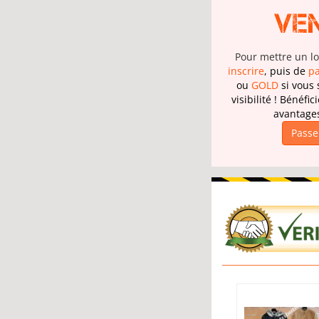
Ve
Pour mettre un lot
inscrire
, puis de
pa
ou
GOLD
si vous
visibilité ! Bénéf
avantage
Passe