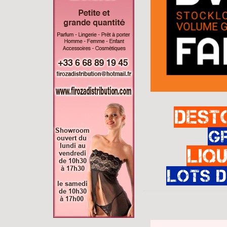
Dest
G
Liq
Lots 