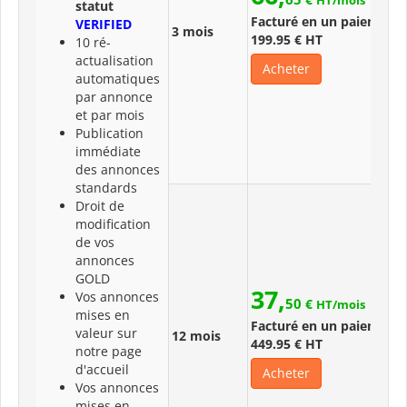
HT/mois
statut
Facturé en un paiement 
VERIFIED
3 mois
199.95 € HT
10 ré-
actualisation
Acheter
automatiques
par annonce
et par mois
Publication
immédiate
des annonces
standards
Droit de
modification
de vos
annonces
GOLD
37,
Vos annonces
50
€
HT/mois
mises en
Facturé en un paiement 
valeur sur
12 mois
449.95 € HT
notre page
d'accueil
Acheter
Vos annonces
mises en