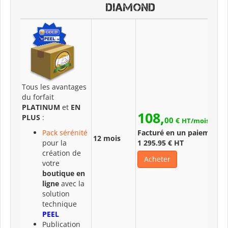
DIAMOND
Tous les avantages
du forfait
PLATINUM
et
EN
108,
PLUS
:
00
€
HT/mois
Pack sérénité
Facturé en un paiement 
12 mois
pour la
1 295.95 € HT
création de
Acheter
votre
boutique en
ligne
avec la
solution
technique
PEEL
Publication