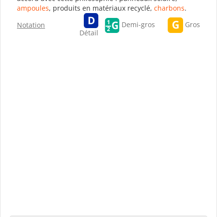
ampoules
, produits en matériaux recyclé,
charbons
.
Gros
Demi-gros
Notation
Détail