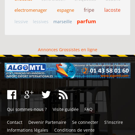
fripe
lacoste
electromenager
espagne
parfum
lessive
lessives
marseille
Annonces Grossistes en ligne
Qui sommes-nous ?
Visite guidée
FAQ
Contact
Devenir Partenaire
Se connecter
S'inscrire
Informations légales
Conditions de vente