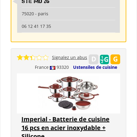
Ste md 26
75020 - paris
06 12 41 17 35
Signalez un abus
France
93320
Ustensiles de cuisine
Imperial - Batterie de cuisine
16 pcs en acier inoxydable +
Silicone