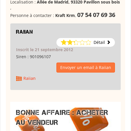
Localisation :
Allée de Madrid, 93320 Pavillon sous bois
,
07 54 07 69 36
Personne à contacter :
Kraft Krm
,
Raiian
Détail
Inscrit le 21 septembre 2012
Siren :
901096107
Envoyer un email à Raiian
Raiian
BONNE AFFAIRE : ACHETER
AU VENDEUR