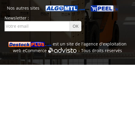
Nos autres sites
Newsletter :
est un site de l'
agence d'exploitation
web
eCommerce
- Tous droits réservés