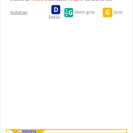
Gros
Demi-gros
Notation
Détail