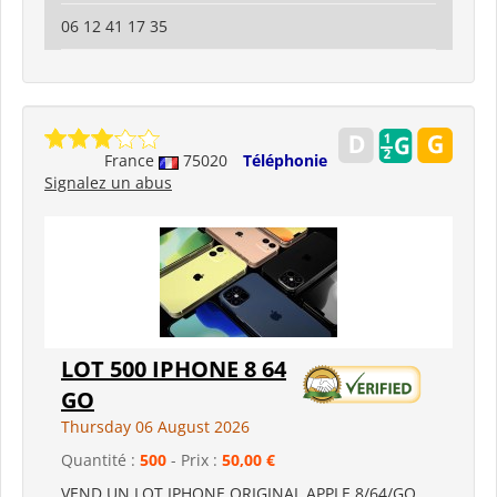
06 12 41 17 35
France
75020
Téléphonie
Signalez un abus
LOT 500 IPHONE 8 64
GO
Thursday 06 August 2026
Quantité :
500
- Prix :
50,00 €
VEND UN LOT IPHONE ORIGINAL APPLE 8/64/GO