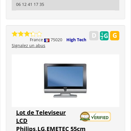
06 12 41 17 35
France
75020
High Tech
Signalez un abus
Lot de Televiseur
LCD
Philips,LG,EMETEC 55cm