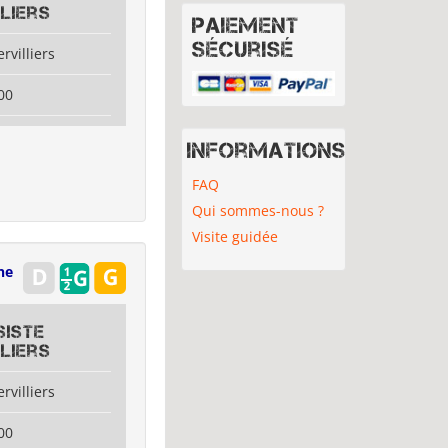
liers
Paiement
sécurisé
rvilliers
00
Informations
FAQ
Qui sommes-nous ?
Visite guidée
ne
siste
liers
rvilliers
00