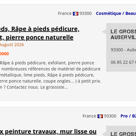
France
93300
Cosmétique / Beau
ds, Râpe à pieds pédicure,
Le Gros
t, pierre ponce naturelle
Aubervil
August 2026
93300 - Aube
0000
06 85 22 67 
Râpe à pieds pédicure, exfoliant, pierre ponce
e nombreuses références de matériel de pédicure
métallique, lime pieds, Râpe à pieds pédicure,
erre ponce naturelle, coupe ongles... ) à petit prix.
 ? Contactez nous. Le grossiste...
France
93300
Pro / B
 peinture travaux, mur lisse ou
Le Gros