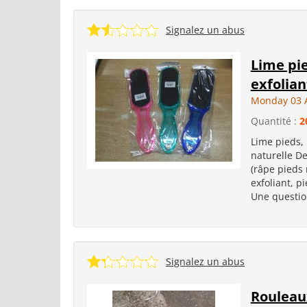
Signalez un abus
Lime pie
exfolian
Monday 03 
Quantité :
2
Lime pieds, 
naturelle D
(râpe pieds 
exfoliant, pi
Une question
Signalez un abus
Rouleaux