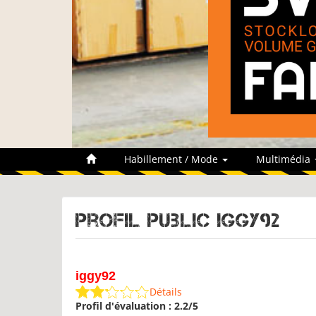
Habillement / Mode
Multimédia
Profil public iggy92
iggy92
Détails
Profil d'évaluation : 2.2/5