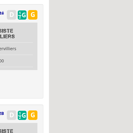
té
siste
liers
rvilliers
00
2B
siste