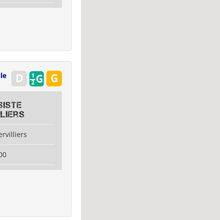
le
siste
liers
rvilliers
00