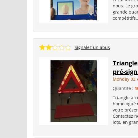
nous. Le gro
grande quant
compétitifs..
Signalez un abus
Triangle
pré-sign
Monday 03 
Quantité :
1
Triangle arr
homologué Ob
votre présen
Contactez no
lots, en gra