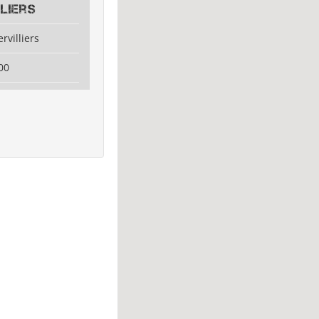
liers
rvilliers
00