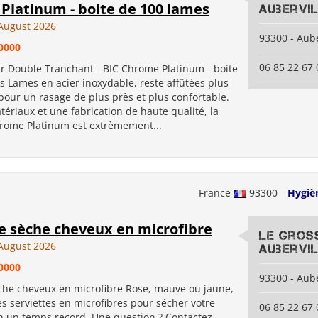
Platinum - boite de 100 lames
Aubervil
August 2026
93300 - Aube
0000
06 85 22 67 
r Double Tranchant - BIC Chrome Platinum - boite
 Lames en acier inoxydable, reste affûtées plus
pour un rasage de plus près et plus confortable.
ériaux et une fabrication de haute qualité, la
rome Platinum est extrèmement...
France
93300
Hygiè
te sèche cheveux en microfibre
Le Gros
August 2026
Aubervil
0000
93300 - Aube
èche cheveux en microfibre Rose, mauve ou jaune,
s serviettes en microfibres pour sécher votre
06 85 22 67 
n un temps record. Une question ? Contactez