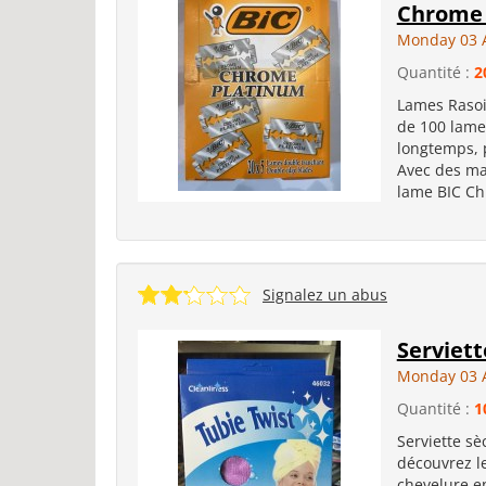
Chrome 
Monday 03 
Quantité :
2
Lames Rasoi
de 100 lames
longtemps, 
Avec des mat
lame BIC Ch
Signalez un abus
Serviet
Monday 03 
Quantité :
1
Serviette s
découvrez le
chevelure e