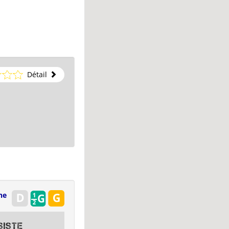
Détail
ne
siste