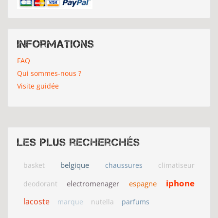
Informations
FAQ
Qui sommes-nous ?
Visite guidée
Les plus recherchés
belgique
basket
chaussures
climatiseur
iphone
electromenager
espagne
deodorant
lacoste
marque
nutella
parfums