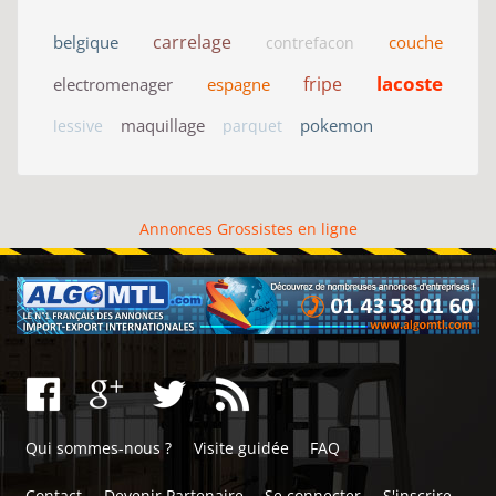
carrelage
belgique
couche
contrefacon
lacoste
fripe
electromenager
espagne
maquillage
pokemon
lessive
parquet
Annonces Grossistes en ligne
Qui sommes-nous ?
Visite guidée
FAQ
Contact
Devenir Partenaire
Se connecter
S'inscrire