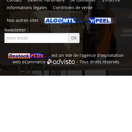
Informations légales
Conditions de vente
Nos autres sites
Newsletter :
est un site de l'
agence d'exploitation
web
eCommerce
- Tous droits réservés