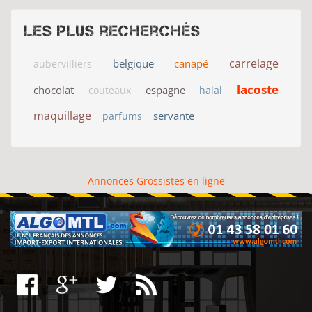
Les plus recherchés
carrelage
belgique
canapé
aubervilliers
lacoste
chocolat
espagne
couteaux
halal
maquillage
servante
parfums
Annonces Grossistes en ligne