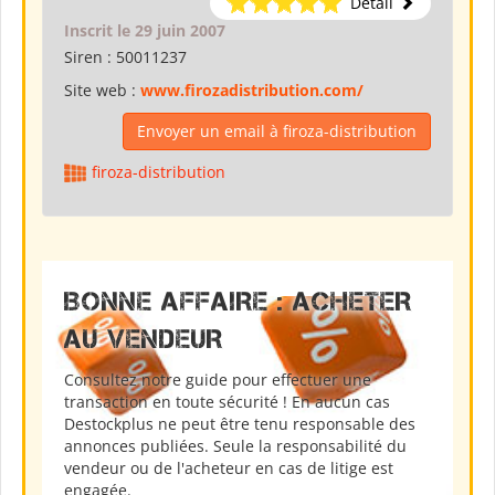
Détail
Inscrit le 29 juin 2007
Siren :
50011237
Site web :
www.firozadistribution.com/
Envoyer un email à firoza-distribution
firoza-distribution
BONNE AFFAIRE : ACHETER
AU VENDEUR
Consultez notre guide pour effectuer une
transaction en toute sécurité ! En aucun cas
Destockplus ne peut être tenu responsable des
annonces publiées. Seule la responsabilité du
vendeur ou de l'acheteur en cas de litige est
engagée.