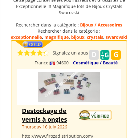
Cette page concerne les Fournisseurs et Grossistes de
Exceptionnelle !!! Magnifique lots de Bijoux Crystals
Swarovski
Rechercher dans la catégorie :
Bijoux / Accessoires
Rechercher dans la catégorie :
exceptionnelle
,
magnifique
,
bijoux
,
crystals
,
swarovski
Signalez un abus
France
94600
Cosmétique / Beauté
Destockage de
vernis à ongles
Thursday 16 July 2026
http://www.firozadistribution.com/