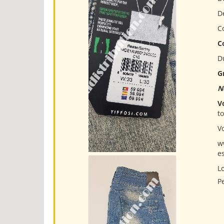
D
C
C
D
G
N
V
to
Vo
w
es
Lo
P