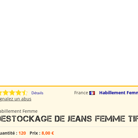
France
Habillement Fem
Détails
ignalez un abus
abillement Femme
Destockage de jeans femme Ti
uantité :
120
Prix :
8,00 €