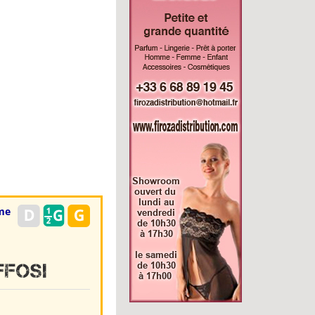
me
ffosi