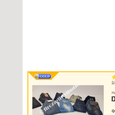
S
H
Q