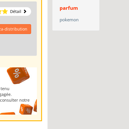
parfum
Détail
pokemon
za-distribution
 tenu
ngagée.
consulter notre