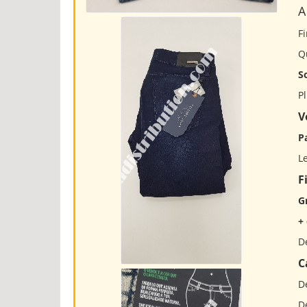
A
F
Qu
So
Pl
V
P
Le
F
G
+
D
C
D
D