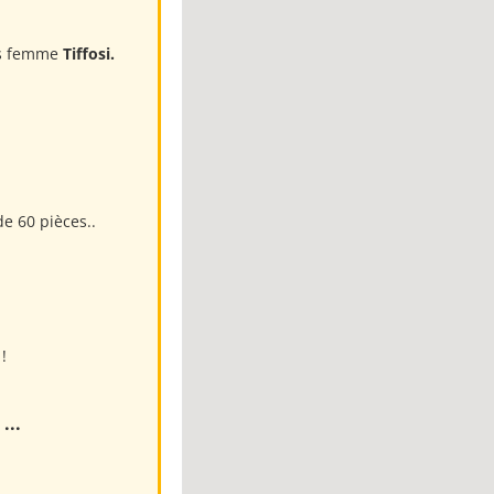
ns femme
Tiffosi.
e 60 pièces..
!
...