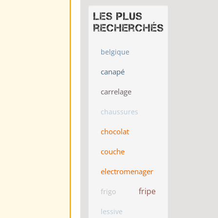
Les plus
recherchés
belgique
canapé
carrelage
chaussures
chocolat
couche
electromenager
fripe
frigo
lessive