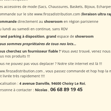
es accesoires de mode (Sacs, Chaussures, Baskets, Bijoux, Echarpes,
ommande sur le site www.firozadistribution.com (
livraison ultra r
ommande
directement au
showroom
en région parisienne
u lundi au samedi en continue, sans RDV
rand parking à disposition
,
grand
espace de
showroom
ous sommes propriétaires de tous nos lots...
ous cherchez un fournisseur fiable ?
Vous avez trouvé, venez nous 
us nos produits !!!
us ne pouvez pas vous deplacer ? Notre site internet est là !!!
ww.firozadistribution.com , vous passez commande et hop hop la
t livrée très rapidement !!!!
calisation :
4 avenue Danville, 94600 Choisy Le Roi
,
06 68 89 19 45
ersonne à contacter :
Nicolas
,