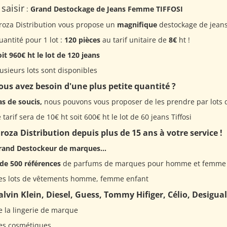
 saisir
:
Grand Destockage de Jeans Femme TIFFOSI
iroza Distribution vous propose un
magnifique
destockage de jea
antité pour 1 lot :
120 pièces
au tarif unitaire de
8€
ht !
it 960€ ht le lot de 120 jeans
usieurs lots sont disponibles
ous avez besoin d'une plus petite quantité ?
as de soucis,
nous pouvons vous proposer de les prendre par lots d
 tarif sera de 10€ ht soit 600€ ht le lot de 60 jeans Tiffosi
iroza Distribution depuis plus de 15 ans à votre service !
rand Destockeur de marques...
 de 500 références
de parfums de marques pour homme et femme 
es lots de vêtements homme, femme enfant
alvin Klein, Diesel, Guess, Tommy Hifiger, Célio, Desigual 
e la lingerie de marque
es cosmétiques...