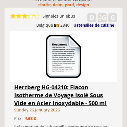
cloute
,
daim
,
pouf
,
design
Signalez un abus
Belgique
2840
Ustensiles de cuisine
Herzberg HG-04210: Flacon
Isotherme de Voyage Isolé Sous
Vide en Acier Inoxydable - 500 ml
Sunday 26 January 2025
Prix :
4,68 €
Présentation de la bouteille isotherme de voyage