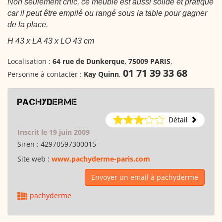
Non seulement chic, ce meuble est aussi solide et pratique
car il peut être empilé ou rangé sous la table pour gagner
de la place.
H 43 x LA 43 x LO 43 cm
Localisation :
64 rue de Dunkerque, 75009 PARIS
,
01 71 39 33 68
Personne à contacter :
Kay Quinn
,
pachyderme
Détail
Inscrit le 19 juin 2009
Siren :
42970597300015
Site web :
www.pachyderme-paris.com
Envoyer un email à pachyderme
pachyderme