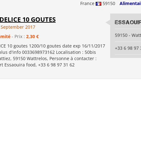
France
59150
Alimentai
DELICE 10 GOUTES
Essaoui
 September 2017
59150 - Watt
imité
- Prix :
2,30 €
CE 10 goutes 1200/10 goutes date exp 16/11/2017
+33 6 98 97 
plus d'info 0033698973162 Localisation : 50bis
ttiez, 59150 Wattrelos, Personne à contacter :
t Essaouira food, +33 6 98 97 31 62