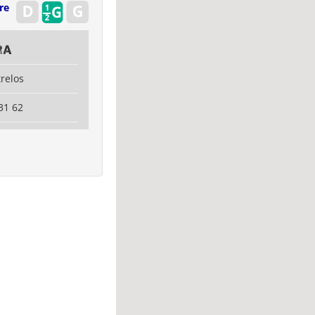
re
ra
relos
31 62