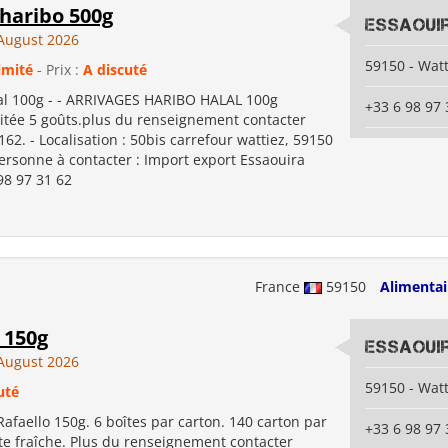
haribo 500g
Essaoui
August 2026
59150 - Watt
imité
- Prix :
A discuté
lal 100g - - ARRIVAGES HARIBO HALAL 100g
+33 6 98 97 
mitée 5 goûts.plus du renseignement contacter
2. - Localisation : 50bis carrefour wattiez, 59150
ersonne à contacter : Import export Essaouira
98 97 31 62
France
59150
Alimentai
 150g
Essaoui
August 2026
59150 - Watt
uté
faello 150g. 6 boîtes par carton. 140 carton par
+33 6 98 97 
te fraîche. Plus du renseignement contacter