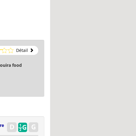
Détail
ouira food
re