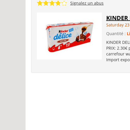
Signalez un abus
KINDER 
Saturday 23
Quantité :
L
KINDER DELI
PRIX: 2.30€ 
carrefour wa
Import expor