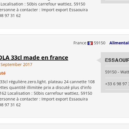
ocalisation : 50bis carrefour wattiez, 59150
ersonne à contacter : Import export Essaouira
98 97 31 62
France
59150
Alimentai
LA 33cl made en france
Essaoui
 September 2017
59150 - Watt
uté
cl régulière.zero.light. plateau 24 cannette 108
+33 6 98 97 
ttes quantité illimitée prix a discuté plus d'info
2 Localisation : 50bis carrefour wattiez, 59150
ersonne à contacter : Import export Essaouira
98 97 31 62