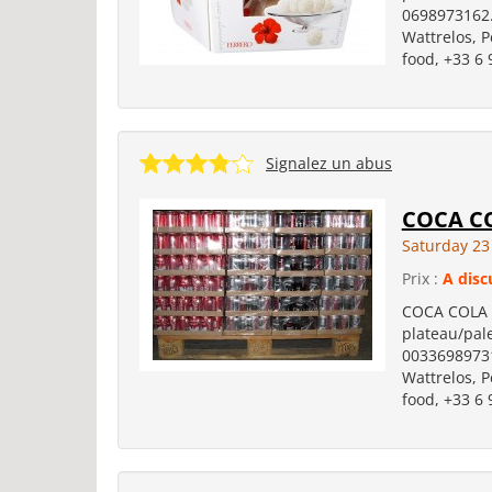
0698973162.L
Wattrelos, P
food, +33 6 
Signalez un abus
COCA CO
Saturday 23
Prix :
A disc
COCA COLA 33
plateau/pale
003369897316
Wattrelos, P
food, +33 6 