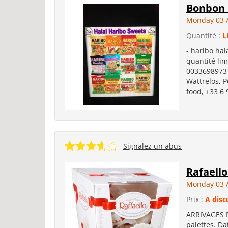
Bonbon 
Monday 03 
Quantité :
L
- haribo ha
quantité li
003369897316
Wattrelos, P
food, +33 6 
Signalez un abus
Rafaello
Monday 03 
Prix :
A disc
ARRIVAGES Ra
palettes. Da