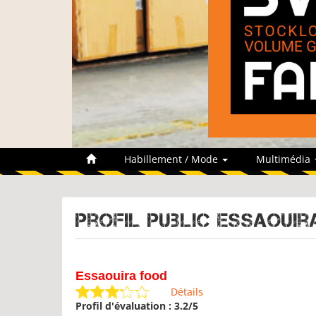
Habillement / Mode
Multimédia
Profil public Essaouir
Essaouira food
Détails
Profil d'évaluation : 3.2/5