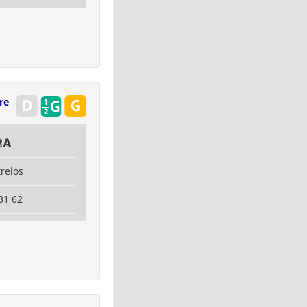
re
ra
relos
31 62