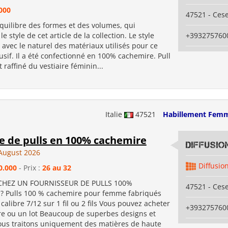
000
47521 - Ces
équilibre des formes et des volumes, qui
le style de cet article de la collection. Le style
+393275760
avec le naturel des matériaux utilisés pour ce
usif. Il a été confectionné en 100% cachemire. Pull
t raffiné du vestiaire féminin...
Italie
47521
Habillement Fem
e de pulls en 100% cachemire
Diffusi
August 2026
Diffusio
0.000
- Prix :
26 au 32
HEZ UN FOURNISSEUR DE PULLS 100%
47521 - Ces
 Pulls 100 % cachemire pour femme fabriqués
 calibre 7/12 sur 1 fil ou 2 fils Vous pouvez acheter
+393275760
bre ou un lot Beaucoup de superbes designs et
ous traitons uniquement des matières de haute