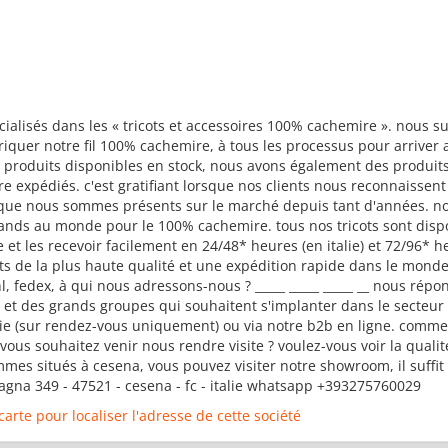
lisés dans les « tricots et accessoires 100% cachemire ». nous s
iquer notre fil 100% cachemire, à tous les processus pour arriver au
produits disponibles en stock, nous avons également des produits 
être expédiés. c'est gratifiant lorsque nos clients nous reconnaiss
a que nous sommes présents sur le marché depuis tant d'années. no
 grands au monde pour le 100% cachemire. tous nos tricots sont disp
e et les recevoir facilement en 24/48* heures (en italie) et 72/96* 
its de la plus haute qualité et une expédition rapide dans le monde
hl, fedex, à qui nous adressons-nous ? _____ _____ _____ __ nous rép
 et des grands groupes qui souhaitent s'implanter dans le secteur
e (sur rendez-vous uniquement) ou via notre b2b en ligne. comment
le, vous souhaitez venir nous rendre visite ? voulez-vous voir la quali
mes situés à cesena, vous pouvez visiter notre showroom, il suffi
romagna 349 - 47521 - cesena - fc - italie whatsapp +393275760029
 carte pour localiser l'adresse de cette société