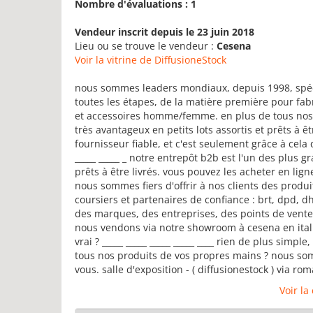
Nombre d'évaluations : 1
Vendeur inscrit depuis le 23 juin 2018
Lieu ou se trouve le vendeur :
Cesena
Voir la vitrine de DiffusioneStock
nous sommes leaders mondiaux, depuis 1998, spécia
toutes les étapes, de la matière première pour fabr
et accessoires homme/femme. en plus de tous nos 
très avantageux en petits lots assortis et prêts à 
fournisseur fiable, et c'est seulement grâce à cel
_____ _____ _ notre entrepôt b2b est l'un des plus
prêts à être livrés. vous pouvez les acheter en lign
nous sommes fiers d'offrir à nos clients des produ
coursiers et partenaires de confiance : brt, dpd, d
des marques, des entreprises, des points de vente
nous vendons via notre showroom à cesena en itali
vrai ? _____ _____ _____ _____ ____ rien de plus simp
tous nos produits de vos propres mains ? nous som
vous. salle d'exposition - ( diffusionestock ) via 
Voir la