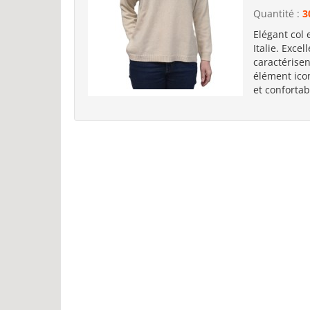
Quantité :
3
Elégant col
Italie. Exce
caractérisent
élément icon
et confortab