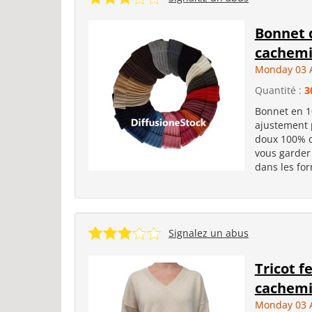
Bonnet 
cachemir
Monday 03 
Quantité :
3
Bonnet en 1
ajustement p
doux 100% ca
vous garder 
dans les for
Signalez un abus
Tricot 
cachemir
Monday 03 