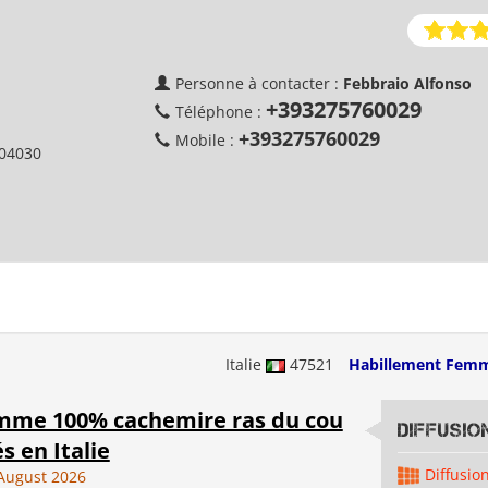
Personne à contacter :
Febbraio Alfonso
+393275760029
Téléphone :
+393275760029
Mobile :
04030
Italie
47521
Habillement Fem
emme 100% cachemire ras du cou
Diffusi
s en Italie
Diffusio
August 2026