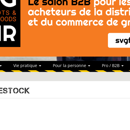
Vie pratique
Pour la personne
Pro / B2B
neStock