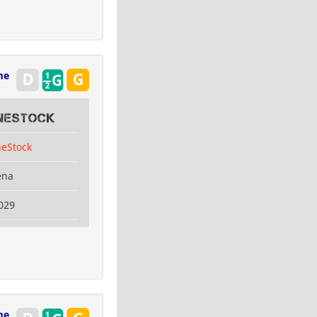
me
oneStock
neStock
ena
029
me