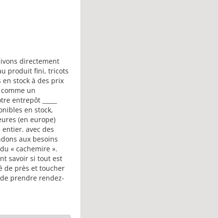
uivons directement
 produit fini, tricots
en stock à des prix
ent comme un
tre entrepôt _____
onibles en stock,
heures (en europe)
 entier. avec des
ondons aux besoins
 du « cachemire ».
 savoir si tout est
té de près et toucher
t de prendre rendez-