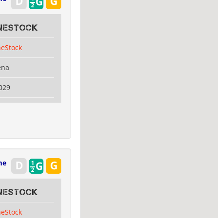
oneStock
neStock
ena
029
me
oneStock
neStock