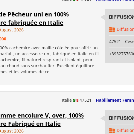
de Pêcheur uni en 100%
Diffusi
e fabriquée en Italie
Diffusio
August 2026
000
47521 - Ces
00% cachemire avec maille côtelée pour offrir un
arfait, un accessoire uni, fabriqué en Italie en fil
+393275760
chemire, fil naturel respirant et isolant, pour
au chaud sans surchauffer. Excellent équilibre
mes et les volumes de ce...
Italie
47521
Habillement Fem
femme encolure V, over, 100%
Diffusi
e Fabriqué en Italie
Diffusio
August 2026