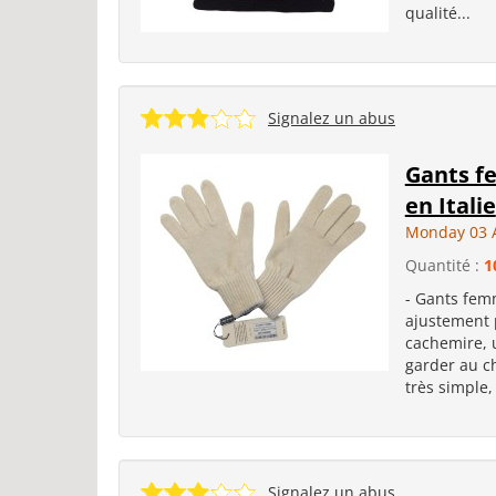
qualité...
Signalez un abus
Gants f
en Italie
Monday 03 
Quantité :
1
- Gants femm
ajustement p
cachemire, u
garder au ch
très simple, 
Signalez un abus