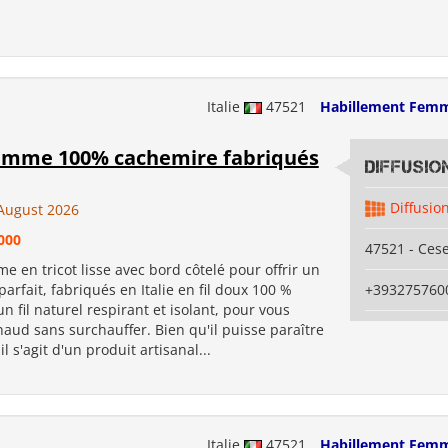
Italie
47521
Habillement Fem
emme 100% cachemire fabriqués
Diffusi
Diffusio
August 2026
000
47521 - Ces
e en tricot lisse avec bord côtelé pour offrir un
arfait, fabriqués en Italie en fil doux 100 %
+393275760
n fil naturel respirant et isolant, pour vous
aud sans surchauffer. Bien qu'il puisse paraître
il s'agit d'un produit artisanal...
Italie
47521
Habillement Fem