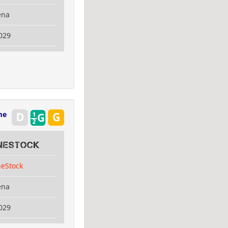
ena
029
me
oneStock
neStock
ena
029