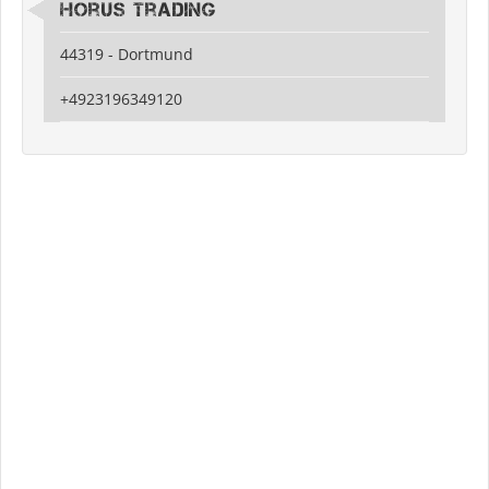
Horus Trading
44319 - Dortmund
+4923196349120