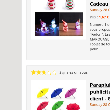
Cadeau c
Sunday 28 O
Prix :
1,67 €
Numéro 1 de
vous propos
"Fadon". Le
MARQUAGE d
l'objet de t
pour...
Signalez un abus
Paraplui
publicit
client - G
Sunday 28 O