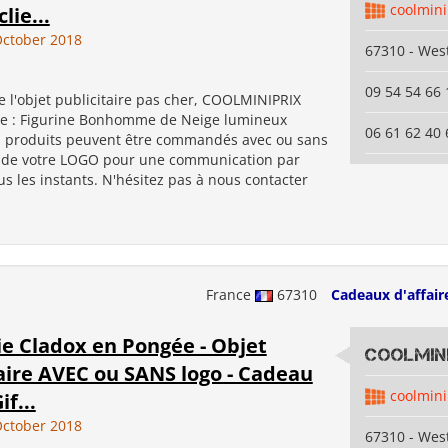
coolmini
lie...
ctober 2018
67310 - Wes
09 54 54 66 
 l'objet publicitaire pas cher, COOLMINIPRIX
e : Figurine Bonhomme de Neige lumineux
06 61 62 40 
s produits peuvent être commandés avec ou sans
e votre LOGO pour une communication par
ous les instants. N'hésitez pas à nous contacter
France
67310
Cadeaux d'affair
e Cladox en Pongée - Objet
coolmini
aire AVEC ou SANS logo - Cadeau
coolmini
if...
ctober 2018
67310 - Wes