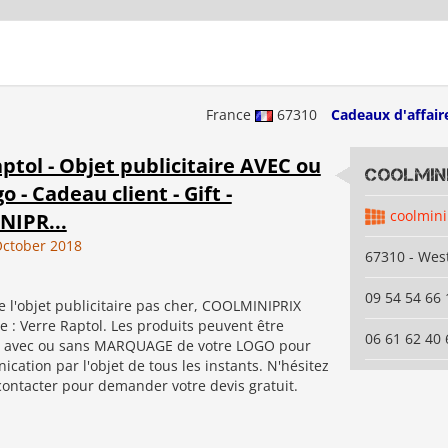
France
67310
Cadeaux d'affair
ptol - Objet publicitaire AVEC ou
coolmini
o - Cadeau client - Gift -
coolmini
IPR...
ctober 2018
67310 - Wes
09 54 54 66 
 l'objet publicitaire pas cher, COOLMINIPRIX
 : Verre Raptol. Les produits peuvent être
06 61 62 40 
avec ou sans MARQUAGE de votre LOGO pour
ation par l'objet de tous les instants. N'hésitez
contacter pour demander votre devis gratuit.