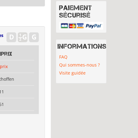
Paiement
sécurisé
es
Informations
prix
FAQ
Qui sommes-nous ?
prix
Visite guidée
thoffen
11
61