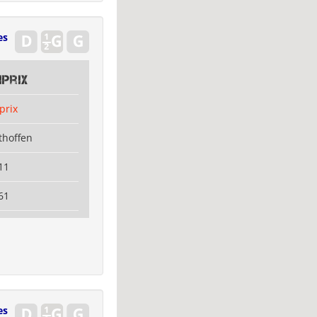
es
prix
prix
thoffen
11
61
es