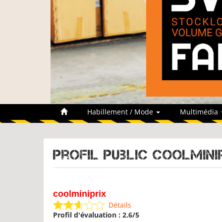
Habillement / Mode
Multimédia
Profil public coolmini
coolminiprix
Détails
Profil d'évaluation : 2.6/5