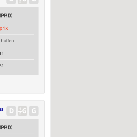
prix
prix
thoffen
11
61
es
prix