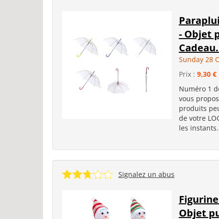
Paraplu
- Objet 
Cadeau.
Sunday 28 O
Prix :
9,30 €
Numéro 1 de
vous propose
produits p
de votre LO
les instants
Signalez un abus
Figurin
Objet pu