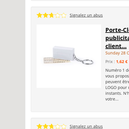
Signalez un abus
Porte-Cl
publicit
client...
Sunday 28 O
Prix :
1,62 €
Numéro 1 de
vous propose
peuvent êt
LOGO pour u
instants. N
votre...
Signalez un abus