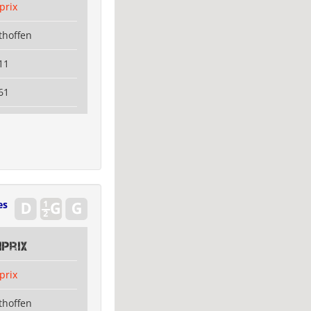
prix
thoffen
11
61
es
prix
prix
thoffen