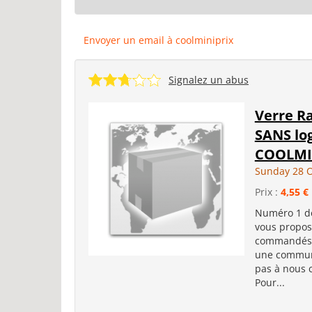
Envoyer un email à coolminiprix
Signalez un abus
Verre Ra
SANS log
COOLMIN
Sunday 28 O
Prix :
4,55 €
Numéro 1 de
vous propose
commandés 
une communic
pas à nous 
Pour...