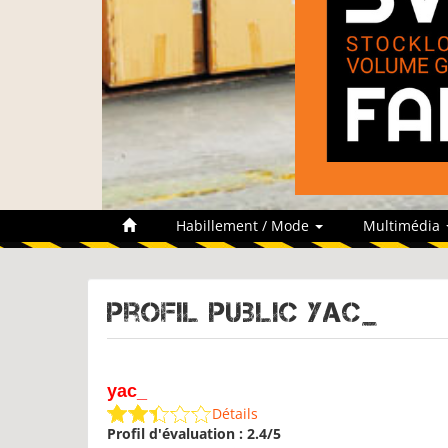
Habillement / Mode
Multimédia
Profil public yac_
yac_
Détails
Profil d'évaluation : 2.4/5