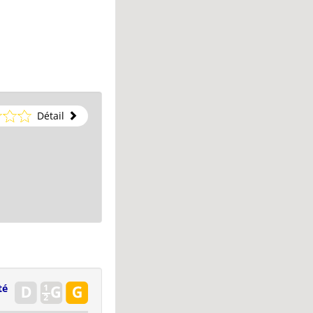
Détail
té