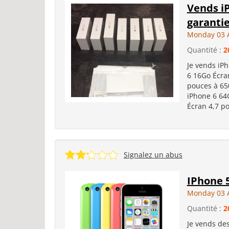
Vends iP
garanti
Monday 03 
Quantité :
2
Je vends iPh
6 16Go Écra
pouces à 65
iPhone 6 64
Écran 4,7 po
Signalez un abus
IPhone 
Monday 03 
Quantité :
2
Je vends de