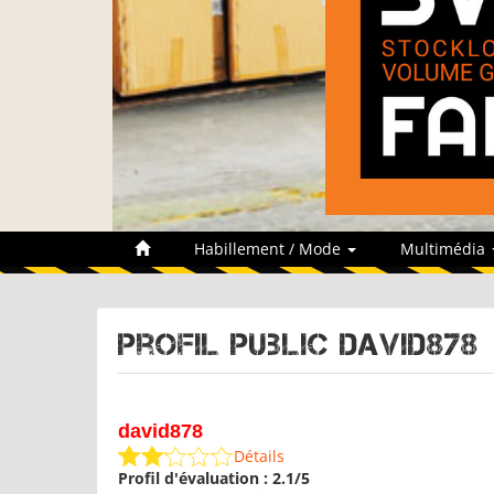
Habillement / Mode
Multimédia
Profil public david878
david878
Détails
Profil d'évaluation : 2.1/5