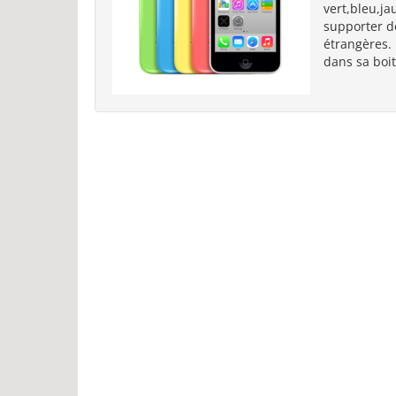
vert,bleu,ja
supporter d
étrangères. L
dans sa boit