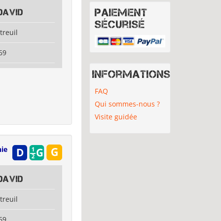
Paiement
DAVID
sécurisé
treuil
69
Informations
FAQ
Qui sommes-nous ?
Visite guidée
ie
DAVID
treuil
69