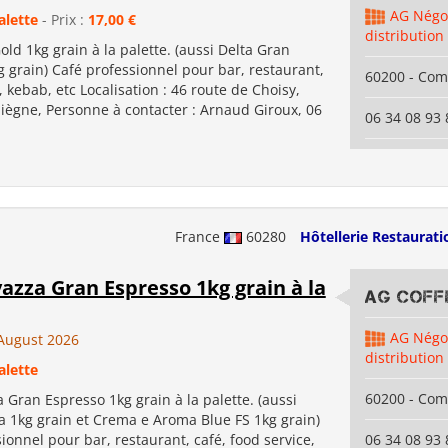
AG Négo
alette
- Prix :
17,00 €
distribution
old 1kg grain à la palette. (aussi Delta Gran
 grain) Café professionnel pour bar, restaurant,
60200 - Co
, kebab, etc Localisation : 46 route de Choisy,
ègne, Personne à contacter : Arnaud Giroux, 06
06 34 08 93 
France
60280
Hôtellerie Restaurati
azza Gran Espresso 1kg grain à la
AG COFFE
AG Négo
August 2026
distribution
alette
60200 - Co
 Gran Espresso 1kg grain à la palette. (aussi
 1kg grain et Crema e Aroma Blue FS 1kg grain)
ionnel pour bar, restaurant, café, food service,
06 34 08 93 