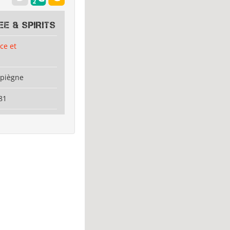
E & SPIRITS
ce et
mpiègne
81