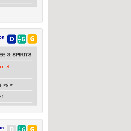
ion
E & SPIRITS
ce et
mpiègne
81
on