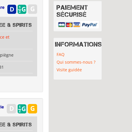
Paiement
ire
sécurisé
E & SPIRITS
ce et
Informations
FAQ
mpiègne
Qui sommes-nous ?
81
Visite guidée
ie
E & SPIRITS