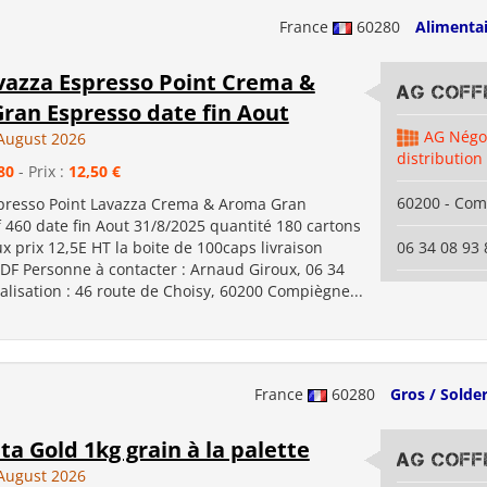
France
60280
Alimenta
vazza Espresso Point Crema &
AG COFFE
ran Espresso date fin Aout
AG Négo
August 2026
distribution
80
- Prix :
12,50 €
60200 - Co
presso Point Lavazza Crema & Aroma Gran
 460 date fin Aout 31/8/2025 quantité 180 cartons
x prix 12,5E HT la boite de 100caps livraison
06 34 08 93 
IDF Personne à contacter : Arnaud Giroux, 06 34
alisation : 46 route de Choisy, 60200 Compiègne...
France
60280
Gros / Solder
ta Gold 1kg grain à la palette
AG COFFE
August 2026