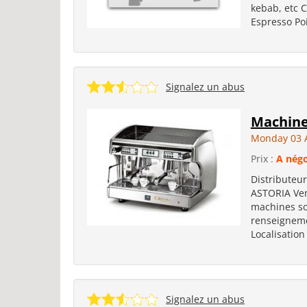
kebab, etc 
Espresso Poi
Signalez un abus
Machine
Monday 03 
Prix :
A négo
Distributeu
ASTORIA Vent
machines so
renseigneme
Localisation
Signalez un abus