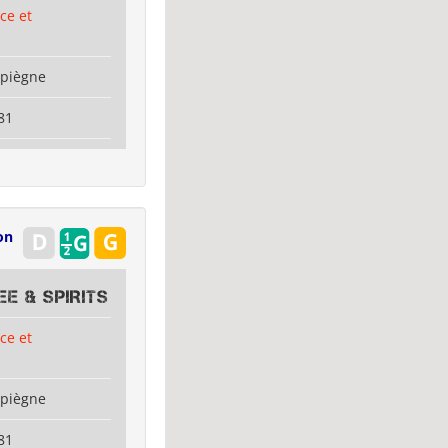
ce et
mpiègne
81
on
E & SPIRITS
ce et
mpiègne
81