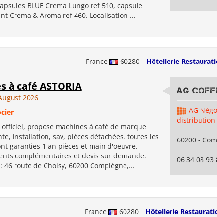
Capsules BLUE Crema Lungo ref 510, capsule
nt Crema & Aroma ref 460. Localisation ...
France
60280
Hôtellerie Restaurat
s à café ASTORIA
AG COFFE
August 2026
AG Négo
cier
distribution
r officiel, propose machines à café de marque
e, installation, sav, pièces détachées. toutes les
60200 - Co
nt garanties 1 an pièces et main d'oeuvre.
nts complémentaires et devis sur demande.
06 34 08 93 
 : 46 route de Choisy, 60200 Compiègne,...
France
60280
Hôtellerie Restaurati