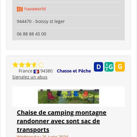
havaworld
944470 - boissy st leger
06 88 88 45 00
France
94380
Chasse et Pêche
Signalez un abus
Chaise de camping montagne
randonner avec sont sac de
transports
Wednesday 26 June 2024