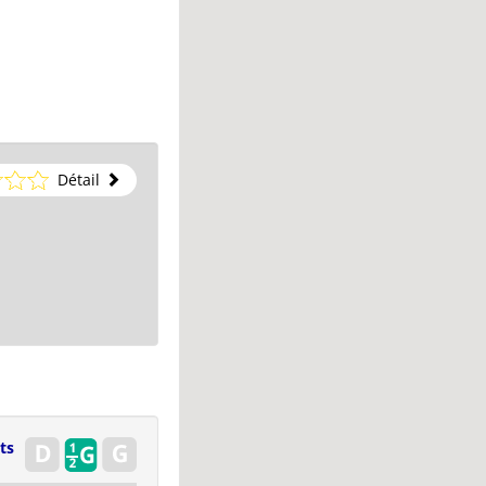
Détail
ts