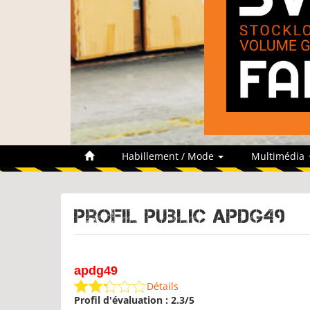
Habillement / Mode
Multimédia
Profil public apdg49
apdg49
Détails
Profil d'évaluation : 2.3/5