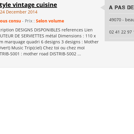
tyle vintage cuisine
A PAS D
24 December 2014
49070 - bea
ous consu
- Prix :
Selon volume
cription DESIGNS DISPONIBLES references Lien
02 41 22 97 
UTEUR DE SERVIETTES métal Dimensions : 110 x
m marquage quadri 6 designs 3 designs : Mother
vert) Music Trip(ciel) Chez toi ou chez moI
TRIB-S001 : mother road DISTRIB-S002 ...