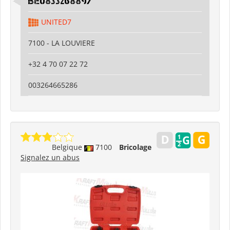
BE0833268897
UNITED7
7100 - LA LOUVIERE
+32 4 70 07 22 72
003264665286
Belgique
7100
Bricolage
Signalez un abus