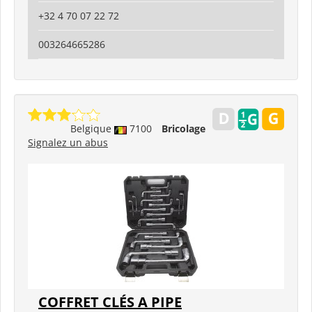
+32 4 70 07 22 72
003264665286
Belgique
7100
Bricolage
Signalez un abus
COFFRET CLÉS A PIPE