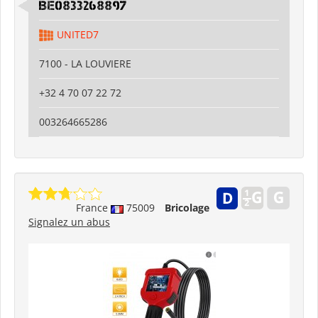
BE0833268897
UNITED7
7100 - LA LOUVIERE
+32 4 70 07 22 72
003264665286
France
75009
Bricolage
Signalez un abus