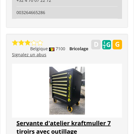
+32 4 70 07 22 72
003264665286
Belgique
7100
Bricolage
Signalez un abus
Servante d'atelier kraftmuller 7
tiroirs avec outillage