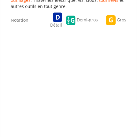
outillages
, matériels électrique, vis, clous,
tournevis
et
autres outils en tout genre.
Gros
Demi-gros
Notation
Détail