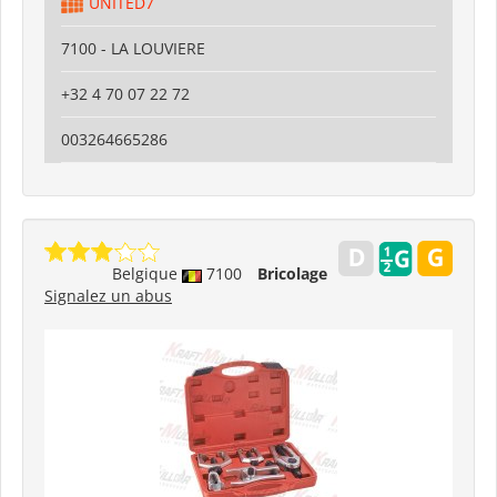
UNITED7
7100 - LA LOUVIERE
+32 4 70 07 22 72
003264665286
Belgique
7100
Bricolage
Signalez un abus