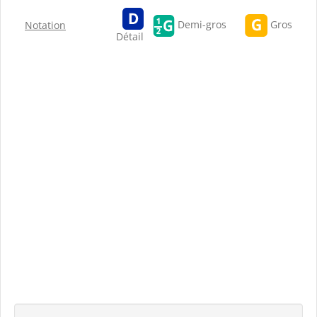
Gros
Demi-gros
Notation
Détail