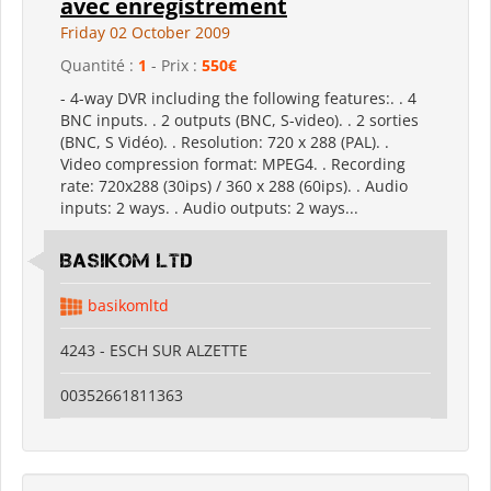
avec enregistrement
Friday 02 October 2009
Quantité :
1
- Prix :
550€
- 4-way DVR including the following features:. . 4
BNC inputs. . 2 outputs (BNC, S-video). . 2 sorties
(BNC, S Vidéo). . Resolution: 720 x 288 (PAL). .
Video compression format: MPEG4. . Recording
rate: 720x288 (30ips) / 360 x 288 (60ips). . Audio
inputs: 2 ways. . Audio outputs: 2 ways...
Basikom Ltd
basikomltd
4243 - ESCH SUR ALZETTE
00352661811363