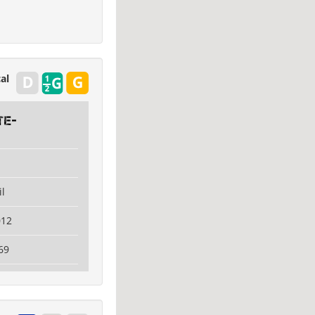
al
TE-
il
012
69