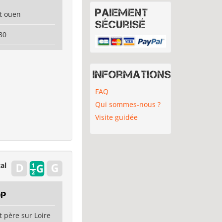
Paiement
nt ouen
sécurisé
80
Informations
FAQ
Qui sommes-nous ?
Visite guidée
al
op
t père sur Loire