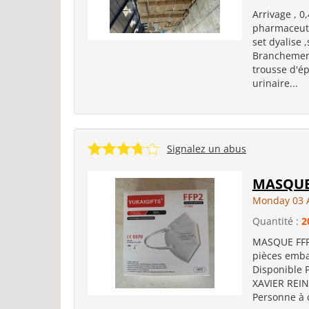
Arrivage , 0
pharmaceuti
set dyalise ,
Branchement
trousse d'é
urinaire...
Signalez un abus
MASQUE
Monday 03 
Quantité :
2
MASQUE FFP2
pièces emba
Disponible 
XAVIER REINE
Personne à c