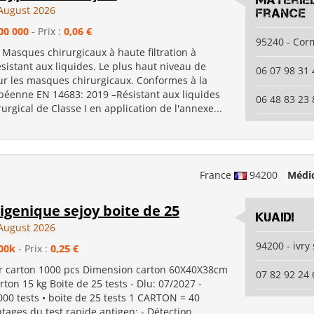
Matérie
August 2026
France
00 000
- Prix :
0,06 €
95240 - Corm
 Masques chirurgicaux à haute filtration à
ésistant aux liquides. Le plus haut niveau de
06 07 98 31 
our les masques chirurgicaux. Conformes à la
éenne EN 14683: 2019 –Résistant aux liquides
06 48 83 23 
rgical de Classe I en application de l'annexe...
France
94200
Médic
igenique sejoy boite de 25
kuaidi
August 2026
94200 - ivry
00k
- Prix :
0,25 €
r carton 1000 pcs Dimension carton 60X40X38cm
07 82 92 24 
rton 15 kg Boite de 25 tests - Dlu: 07/2027 -
00 tests • boite de 25 tests 1 CARTON = 40
ages du test rapide antigen: - Détection