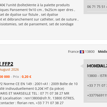
,40€ l'unité (boîte)Vente à la palette produits
06 71 75 51 
ques Pansement 9x10 cm , 9x25cm oper dres ,
set de dyalise sur fistule , set dyalise
 et débranchement sur cathéter, set de suture ,
pisiotomies, set de pansement, set de sondage
France
13800
Médic
 FFP2
mondial
August 2026
13800 - IST
00 000
- Prix :
0,20 €
 Norme CE EN 149 : 2001+A1 : 2009 Boîte de 10
+33 7 71 07 
llé indivuduellement 0,20€ HT (la pièce)
PARIS ET MARSEILLE TEL : 07 71 07 38 27 MR
+337766911
 Localisation : ren13800@sfr.fr, 13800 ISTRES,
ontacter : florian ren, +33 7 71 07 38 27