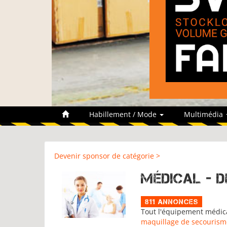
Habillement / Mode
Multimédia
Devenir sponsor de catégorie >
Médical - 
811 Annonces
Tout l'équipement médica
maquillage de secourism