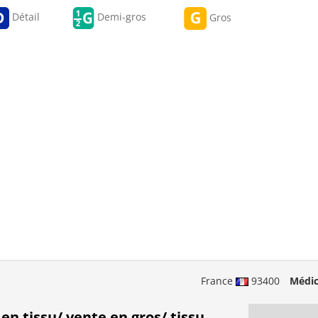
Détail
Demi-gros
Gros
France
93400
Médic
n tissu/ vente en gros/ tissu