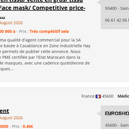
 Face mask/ Competitive price-
93400 - Sai
..
06 61 42 06 
August 2026
00 000 à
- Prix :
Trés compétitif selo
 ma qualité d'agent commercial pour la SA
e basée à Casablance en Zone industrielle Hay
me permets de publier cette annonce. Nous
PME certifiée par l'Etat Marocain dans la
 de masques, avec une cadence quotidienne de
ques...
France
45600
Médic
ent
Eurosh
August 2026
45600 - Sain
0000
- Prix :
0,40€