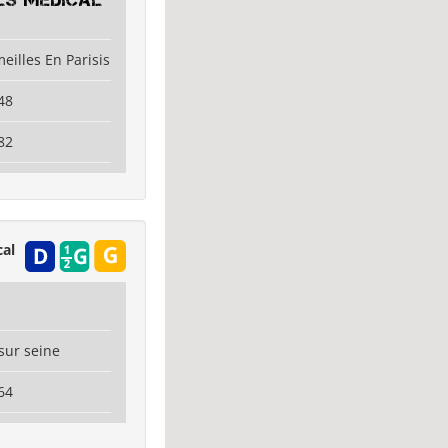
ls Médical
eilles En Parisis
48
82
al
 sur seine
64