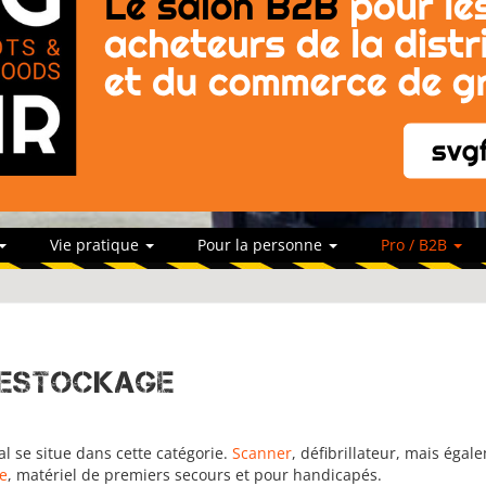
Vie pratique
Pour la personne
Pro / B2B
Destockage
l se situe dans cette catégorie.
Scanner
, défibrillateur, mais égal
e
, matériel de premiers secours et pour handicapés.