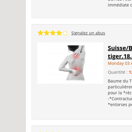
immédiate du
Signalez un abus
Suisse/
tiger.18
Monday 03 
Quantité :
1
Baume du Ti
particulièr
pour la *réc
-*Contractur
*entorses p