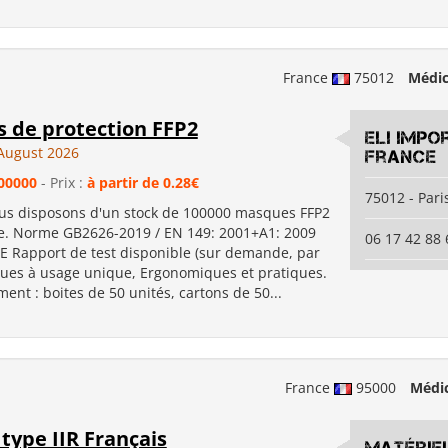
France
75012
Médic
 de protection FFP2
ELI Impo
August 2026
France
00000
- Prix :
à partir de 0.28€
75012 - Pari
us disposons d'un stock de 100000 masques FFP2
2e. Norme GB2626-2019 / EN 149: 2001+A1: 2009
06 17 42 88 
 Rapport de test disponible (sur demande, par
ues à usage unique, Ergonomiques et pratiques.
nt : boites de 50 unités, cartons de 50...
France
95000
Médic
type IIR Français