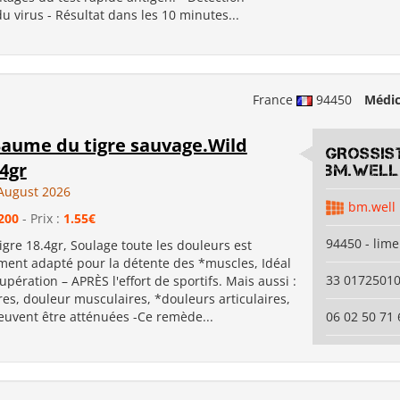
 virus - Résultat dans les 10 minutes...
France
94450
Médic
Baume du tigre sauvage.Wild
GROSSIS
.4gr
bm.WELL
August 2026
bm.well
200
- Prix :
1.55€
94450 - lime
gre 18.4gr, Soulage toute les douleurs est
ement adapté pour la détente des *muscles, Idéal
33 0172501
upération – APRÈS l'effort de sportifs. Mais aussi :
es, douleur musculaires, *douleurs articulaires,
euvent être atténuées -Ce remède...
06 02 50 71 