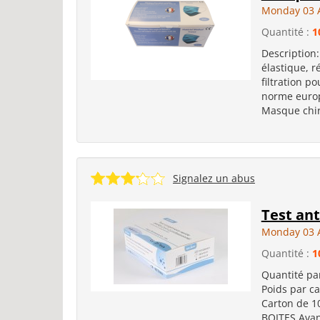
Monday 03 
Quantité :
1
Description:
élastique, r
filtration p
norme europ
Masque chiru
Signalez un abus
Test ant
Monday 03 
Quantité :
1
Quantité pa
Poids par ca
Carton de 10
BOITES Avant