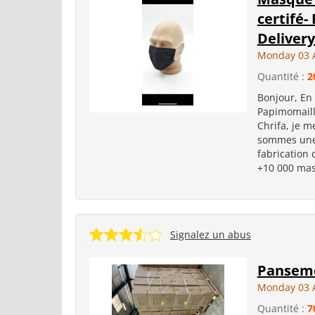
certifé-
Delivery.
Monday 03 
Quantité :
2
Bonjour, En
Papimomaill
Chrifa, je 
sommes une 
fabrication
+10 000 mas
Signalez un abus
Pansem
Monday 03 
Quantité :
7