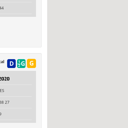
44
al
2020
RES
38 27
9