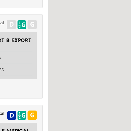
al
rt & Export
s
65
al