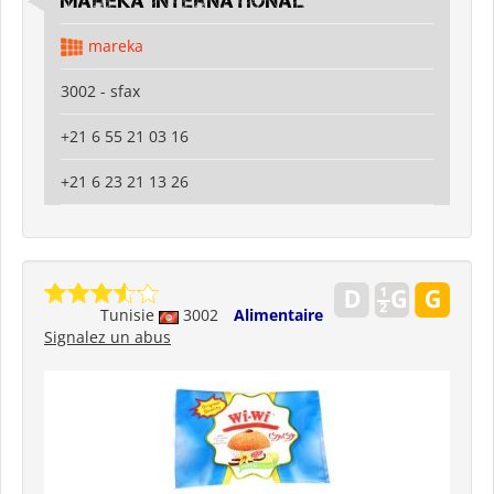
Mareka international
mareka
3002 - sfax
+21 6 55 21 03 16
+21 6 23 21 13 26
Tunisie
3002
Alimentaire
Signalez un abus