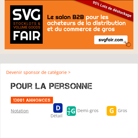
Devenir sponsor de catégorie >
Pour la personne
13001 Annonces
Gros
Demi-gros
Notation
Détail