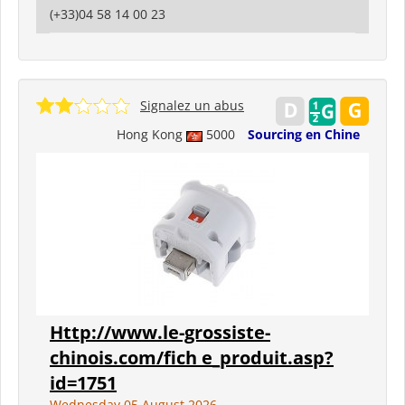
(+33)04 58 14 00 23
Signalez un abus
Hong Kong
5000
Sourcing en Chine
Http://www.le-grossiste-
chinois.com/fich e_produit.asp?
id=1751
Wednesday 05 August 2026