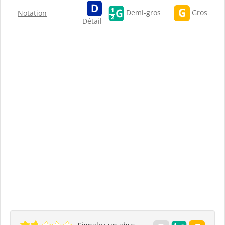
Gros
Demi-gros
Notation
Détail