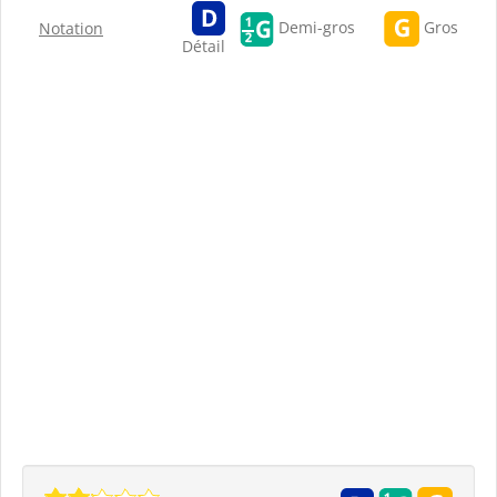
Gros
Demi-gros
Notation
Détail