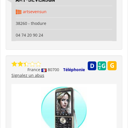
art-sevensun
artsevensun
38260 - thodure
04 74 20 90 24
France
80700
Téléphonie
Signalez un abus