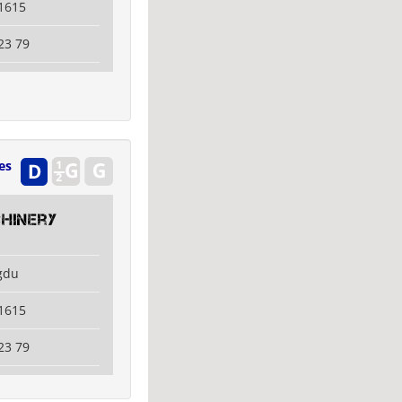
1615
23 79
es
hinery
gdu
1615
23 79