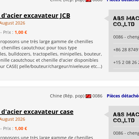
 d'acier excavateur JCB
A&S Mac
August 2026
co.,ltd
- Prix :
1,00 €
0086 - chen
roposons une très large gamme de chenilles
e chenilles caoutchouc pour tous type
+86 28 8749
les, bulldozers, tractopelles, minipelles, bouteur,
chenille caoutchouc et chenille d'acier disponibles
+15 2 08 26 
r CASE( pelle/bouteur/chargeur/niveleuse etc...)
Chine (Rép. pop)
0086
Pièces détaché
 d'acier excavateur case
A&S Mac
August 2026
co.,ltd
- Prix :
1,00 €
0086 - chen
roposons une très large gamme de chenilles