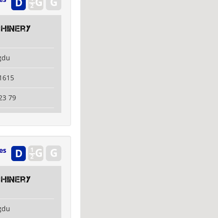
hinery
gdu
1615
23 79
es
hinery
gdu