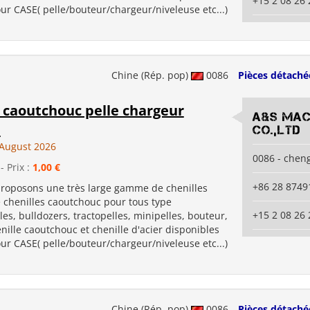
+15 2 08 26 
r CASE( pelle/bouteur/chargeur/niveleuse etc...)
Chine (Rép. pop)
0086
Pièces détaché
 caoutchouc pelle chargeur
A&S Mac
I
co.,ltd
August 2026
0086 - chen
- Prix :
1,00 €
+86 28 8749
roposons une très large gamme de chenilles
e chenilles caoutchouc pour tous type
+15 2 08 26 
les, bulldozers, tractopelles, minipelles, bouteur,
chenille caoutchouc et chenille d'acier disponibles
r CASE( pelle/bouteur/chargeur/niveleuse etc...)
Chine (Rép. pop)
0086
Pièces détaché