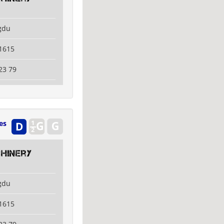
gdu
1615
23 79
es
hinery
gdu
1615