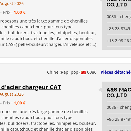
August 2026
co.,ltd
- Prix :
1,00 €
0086 - chen
roposons une très large gamme de chenilles
e chenilles caoutchouc pour tous type
+86 28 8749
les, bulldozers, tractopelles, minipelles, bouteur,
chenille caoutchouc et chenille d'acier disponibles
+15 2 08 26 
r CASE( pelle/bouteur/chargeur/niveleuse etc...)
Chine (Rép. pop)
0086
Pièces détaché
 d'acier chargeur CAT
A&S Mac
August 2026
co.,ltd
- Prix :
1,00 €
0086 - chen
roposons une très large gamme de chenilles
e chenilles caoutchouc pour tous type
+86 28 8749
les, bulldozers, tractopelles, minipelles, bouteur,
chenille caoutchouc et chenille d'acier disponibles