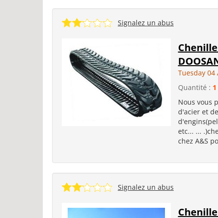
Signalez un abus
Chenille
DOOSA
Tuesday 04 
Quantité :
1
Nous vous p
d'acier et d
d'engins(pel
etc... ... .)
chez A&S pou
Signalez un abus
Chenill