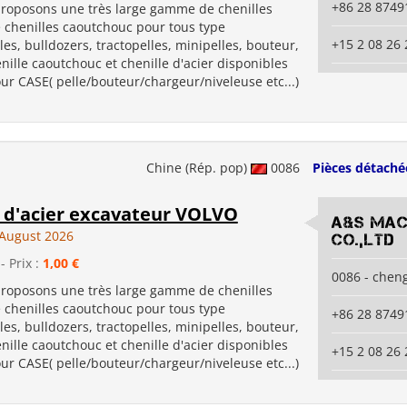
+86 28 8749
roposons une très large gamme de chenilles
e chenilles caoutchouc pour tous type
+15 2 08 26 
les, bulldozers, tractopelles, minipelles, bouteur,
chenille caoutchouc et chenille d'acier disponibles
r CASE( pelle/bouteur/chargeur/niveleuse etc...)
Chine (Rép. pop)
0086
Pièces détaché
e d'acier excavateur VOLVO
A&S Mac
August 2026
co.,ltd
- Prix :
1,00 €
0086 - chen
roposons une très large gamme de chenilles
e chenilles caoutchouc pour tous type
+86 28 8749
les, bulldozers, tractopelles, minipelles, bouteur,
chenille caoutchouc et chenille d'acier disponibles
+15 2 08 26 
r CASE( pelle/bouteur/chargeur/niveleuse etc...)