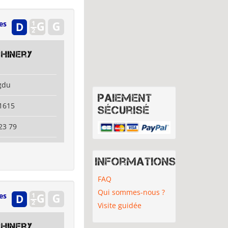
es
hinery
gdu
Paiement
1615
sécurisé
23 79
Informations
FAQ
Qui sommes-nous ?
es
Visite guidée
hinery