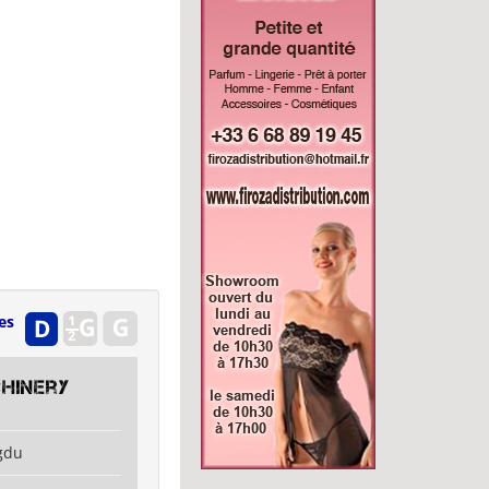
es
hinery
gdu