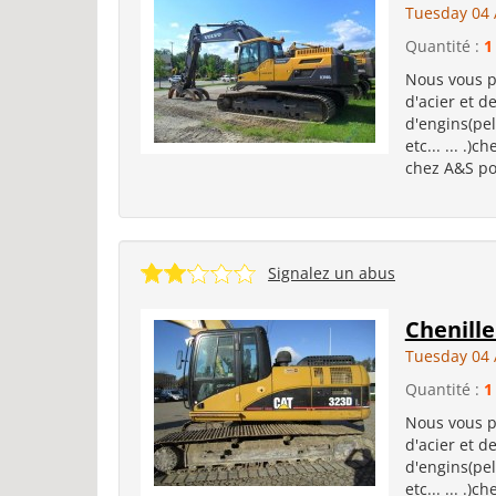
Tuesday 04 
Quantité :
1
Nous vous p
d'acier et d
d'engins(pel
etc... ... .)
chez A&S pou
Signalez un abus
Chenille
Tuesday 04 
Quantité :
1
Nous vous p
d'acier et d
d'engins(pel
etc... ... .)