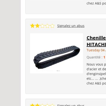
chez A&S pou
Signalez un abus
Chenille
HITACH
Tuesday 04 
Quantité :
1
Nous vous p
d'acier et d
d'engins(pel
etc... ... .)
chez A&S pou
Signalez un abus