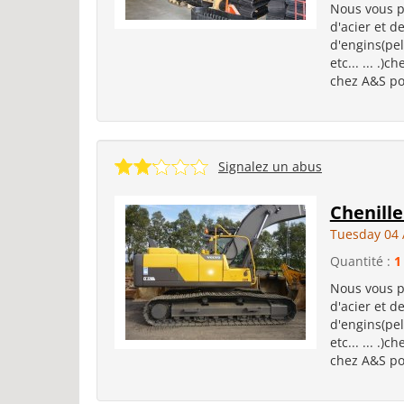
Nous vous p
d'acier et d
d'engins(pel
etc... ... .)
chez A&S pou
Signalez un abus
Chenill
Tuesday 04 
Quantité :
1
Nous vous p
d'acier et d
d'engins(pel
etc... ... .)
chez A&S pou