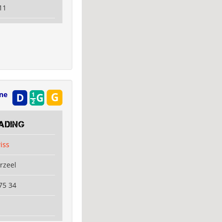
11
ine
RADING
iss
rzeel
75 34