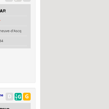
ear
r
eneuve-d'Ascq
34
ne