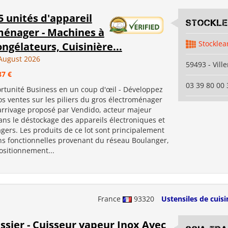
5 unités d'appareil
Stockl
ménager - Machines à
Stocklea
ongélateurs, Cuisinière...
August 2026
59493 - Vill
87 €
03 39 80 00 
ortunité Business en un coup d'œil - Développez
s ventes sur les piliers du gros électroménager
 arrivage proposé par Vendido, acteur majeur
ans le déstockage des appareils électroniques et
gers. Les produits de ce lot sont principalement
ns fonctionnelles provenant du réseau Boulanger,
ositionnement...
France
93320
Ustensiles de cuisi
sier - Cuisseur vapeur Inox Avec