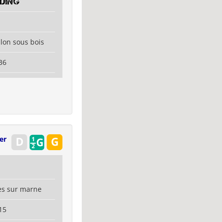
ding
llon sous bois
36
er
res sur marne
15