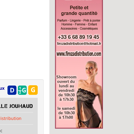
eux
lle Jouhaud
distribution
ac