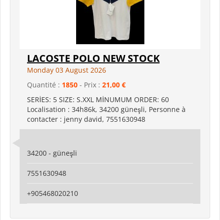
LACOSTE POLO NEW STOCK
Monday 03 August 2026
Quantité :
1850
- Prix :
21,00 €
SERİES: 5 SIZE: S.XXL MİNUMUM ORDER: 60
Localisation : 34h86k, 34200 güneşli, Personne à
contacter : jenny david, 7551630948
34200 - güneşli
7551630948
+905468020210