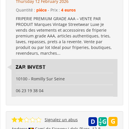
Thursday 12 February 2026
Quantité :
piéce
- Prix :
4 euros
FRIPERIE PREMIUM GRADE AAA – VENTE PAR
PRODUIT Marques Vintage Streetwear Luxe Je
vends des vetements et accessoires de friperie
premium grade AAA, articles authentiques, tries,
laves, repasses, prets a la revente. Vente par
produit ou par lot Ideal pour friperies, boutiques,
revendeurs, marches...
zar invest
10100 - Romilly Sur Seine
06 23 19 38 04
Signalez un abus
Andorre
Camí de Sispony i dels Plans, 12-8,