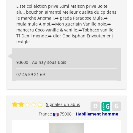
Liste collelction prive 50ml Maison prive Boite
alu.. bouchon aimanté Meileur qualite du cp dans
le marche Anomali.➡️ prada Paradoxe Mula.➡️
mula mula A moi.➡️Mon guerlain Vanille noix.➡️
mancera Coco vanille & vanille.➡️Tobbaco vanille
Tf Demi monde.➡️ dior Ood isphan Envoutement
toxiqie...
93600 - Aulnay-sous-Bois
07 45 59 21 69
Signalez un abus
France
75008
Habillement homme