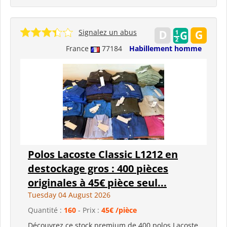
Signalez un abus
France
77184
Habillement homme
Polos Lacoste Classic L1212 en
destockage gros : 400 pièces
originales à 45€ pièce seul...
Tuesday 04 August 2026
Quantité :
160
- Prix :
45€ /pièce
Découvrez ce stock premium de 400 polos Lacoste