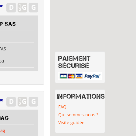
ue
P SAS
TAS
Paiement
00
sécurisé
Informations
ue
FAQ
Qui sommes-nous ?
mag
Visite guidée
mag