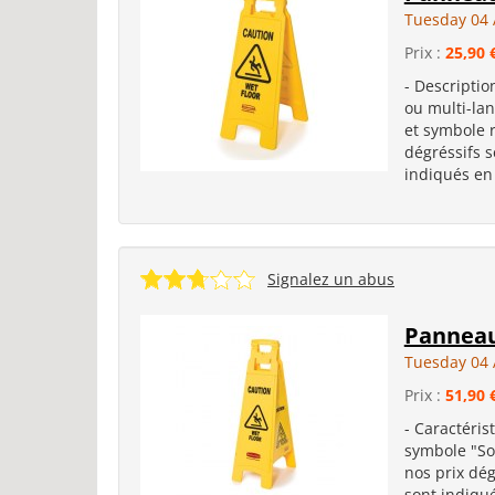
Tuesday 04 
Prix :
25,90 
- Descriptio
ou multi-lan
et symbole r
dégréssifs 
indiqués en 
Signalez un abus
Panneau
Tuesday 04 
Prix :
51,90 
- Caractéris
symbole "Sol
nos prix dé
sont indiqué