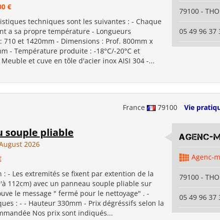
00 €
79100 - TH
istiques techniques sont les suivantes : - Chaque
t a sa propre température - Longueurs
05 49 96 37 
 : 710 et 1420mm - Dimensions : Prof. 800mm x
m - Température produite : -18°C/-20°C et
 Meuble et cuve en tôle d'acier inox AISI 304 -...
France
79100
Vie pratiq
 souple pliable
Agenc-
August 2026
Agenc-
€
n : - Les extremités se fixent par extention de la
79100 - TH
u'à 112cm) avec un panneau souple pliable sur
ouve le message " fermé pour le nettoyage" . -
05 49 96 37 
ques : - - Hauteur 330mm - Prix dégréssifs selon la
mmandée Nos prix sont indiqués...