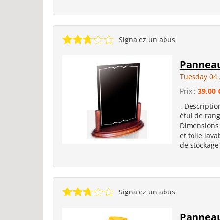
Signalez un abus
Panneau
Tuesday 04 
Prix :
39,00 
- Descriptio
étui de rang
Dimensions :
et toile lava
de stockage 
Signalez un abus
Panneau