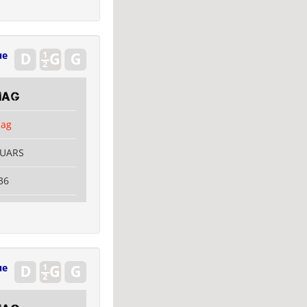
ue
mag
mag
OUARS
36
ue