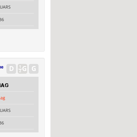
OUARS
36
ue
mag
mag
OUARS
36