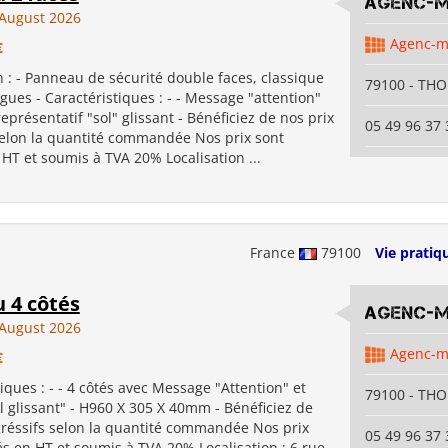
Agenc-
August 2026
Agenc-
€
n : - Panneau de sécurité double faces, classique
79100 - TH
gues - Caractéristiques : - - Message "attention"
eprésentatif "sol" glissant - Bénéficiez de nos prix
05 49 96 37 
selon la quantité commandée Nos prix sont
HT et soumis à TVA 20% Localisation ...
France
79100
Vie pratiq
 4 côtés
Agenc-
August 2026
Agenc-
€
tiques : - - 4 côtés avec Message "Attention" et
79100 - TH
 glissant" - H960 X 305 X 40mm - Bénéficiez de
gréssifs selon la quantité commandée Nos prix
05 49 96 37 
s en HT et soumis à TVA 20% Localisation : 6 rue