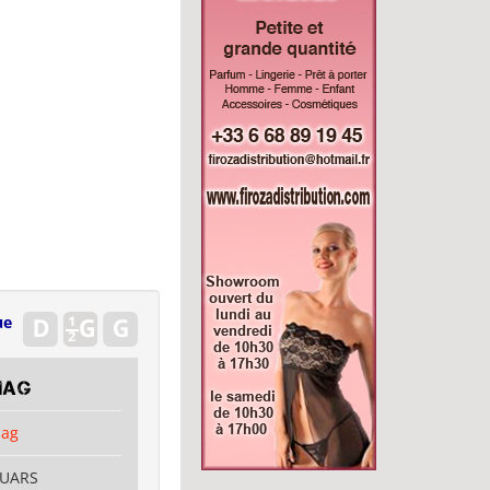
ue
mag
mag
OUARS