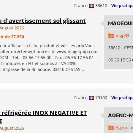
France
33610
Vie pratiq
 d'avertissement sol glissant
MAGEQUI
August 2026
mgp33
ir de 27.95â
our afficher la fiche produit et voir les prix Vous
33610 - CES
ulter directement notre site www.magequip.com
 - Tél. : 05 56 17 55 00 - Fax : 05 56 17 55 01
05 56 17 55 
nt indiqués en HT et soumis à TVA 20%
 : Impasse de la Billaoude, 33610 CESTAS...
France
79100
Vie pratiq
 réfrigérée INOX NEGATIVE ET
Agenc-
E
Agenc-
August 2026