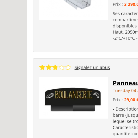
Prix :
3 290,
Ses caractér
compartimen
disponibles
Haut. 2050m
-2°C/+10°C -
Signalez un abus
Panneau
Tuesday 04 
Prix :
29,00 
- Descriptio
barre (jusq
lequel se tr
Caractéristi
quantité co