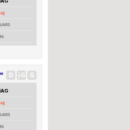
mag
mag
OUARS
36
ue
mag
mag
OUARS
36