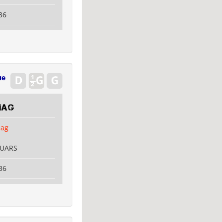
36
ue
mag
mag
OUARS
36