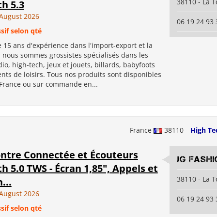
38110 - La T
h 5.3
August 2026
06 19 24 93 
sif selon qté
 15 ans d'expérience dans l'import-export et la
, nous sommes grossistes spécialisés dans les
io, high-tech, jeux et jouets, billards, babyfoots
ts de loisirs. Tous nos produits sont disponibles
 France ou sur commande en...
France
38110
High Te
ntre Connectée et Écouteurs
JG Fashi
h 5.0 TWS - Écran 1,85", Appels et
38110 - La T
...
August 2026
06 19 24 93 
sif selon qté