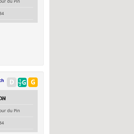
our du Pin
34
ch
on
our du Pin
34