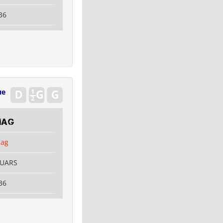
36
ue
mag
mag
OUARS
36