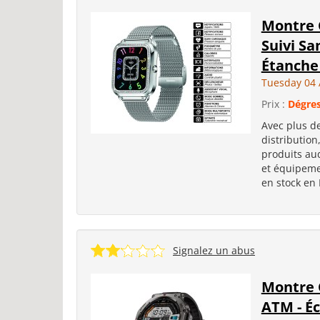
Montre 
Suivi Sa
Étanche
Tuesday 04 
Prix :
Dégres
Avec plus de
distribution
produits aud
et équipemen
en stock en
Signalez un abus
Montre 
ATM - É