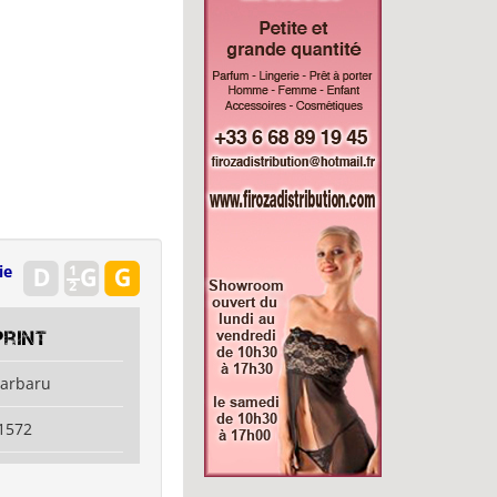
ie
rint
jarbaru
1572