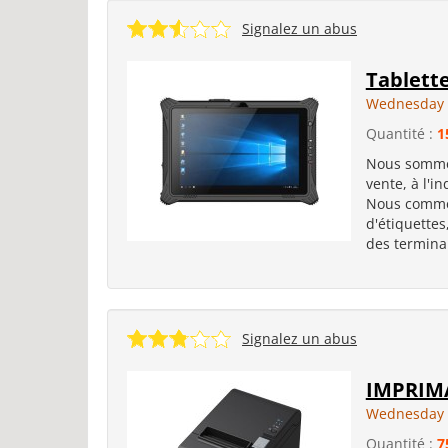
Signalez un abus
Tablett
Wednesday 
Quantité :
1
Nous sommes
vente, à l'in
Nous commer
d'étiquettes
des terminau
Signalez un abus
IMPRIM
Wednesday 
Quantité :
7