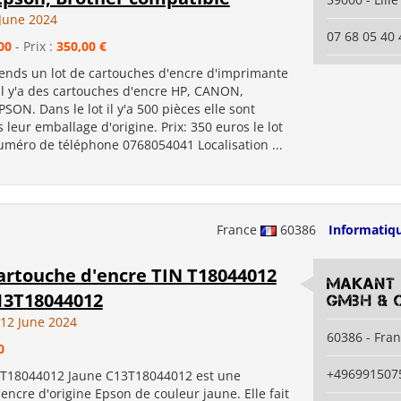
June 2024
07 68 05 40 
00
- Prix :
350,00 €
vends un lot de cartouches d'encre d'imprimante
il y'a des cartouches d'encre HP, CANON,
ON. Dans le lot il y'a 500 pièces elle sont
 leur emballage d'origine. Prix: 350 euros le lot
uméro de téléphone 0768054041 Localisation ...
France
60386
Informatiq
artouche d'encre TIN T18044012
MaKant 
13T18044012
GmbH & 
12 June 2024
60386 - Fra
0
+496991507
 T18044012 Jaune C13T18044012 est une
encre d'origine Epson de couleur jaune. Elle fait