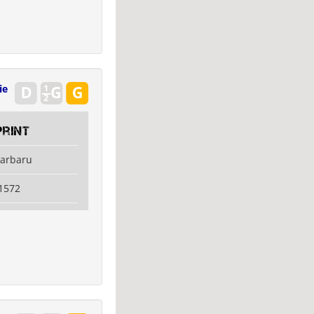
ie
rint
jarbaru
1572