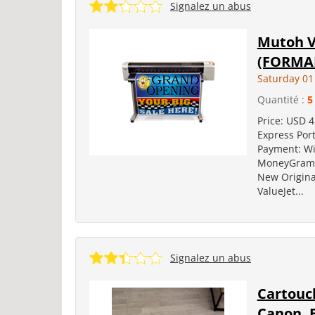
Signalez un abus
Mutoh V
(FORMA
Saturday 0
Quantité :
5
Price: USD 4
Express Port
Payment: Wi
MoneyGram D
New Origina
ValueJet...
Signalez un abus
Cartouc
Canon, 