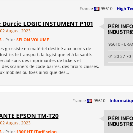
France
95610
High Te
e Durcie LOGIC INSTUMENT P101
Péri In
02 August 2023
Industri
5
- Prix :
SELON VOLUME
95610 - ER
 grossiste en matériel destiné aux points de
dustrie, le transport, la logistique et à la santé.
01 30 37 70 
cialisons des imprimantes de tickets et
, des scanners de code-barres, des tiroirs-caisses,
x mobiles ou fixes ainsi que des...
France
95610
Informatiq
ANTE EPSON TM-T20
Péri In
02 August 2023
Industri
5
- Prix :
130€ HT (Tarif selon