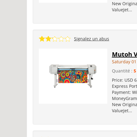
New Origina
ValueJet...
Signalez un abus
Mutoh V
Saturday 0
Quantité :
5
Price: USD 6
Express Port
Payment: Wi
MoneyGram D
New Origina
ValueJet...