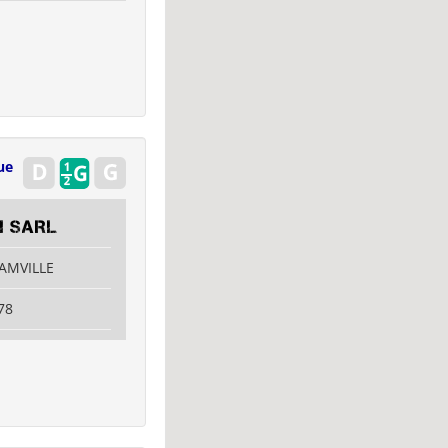
ue
I SARL
CAMVILLE
78