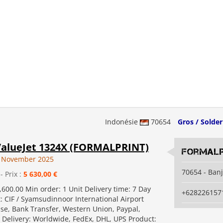
Indonésie
70654
Gros / Solder
alueJet 1324X (FORMALPRINT)
Formalp
1 November 2025
70654 - Ban
- Prix :
5 630,00 €
,600.00 Min order: 1 Unit Delivery time: 7 Day
+628226157
: CIF / Syamsudinnoor International Airport
se, Bank Transfer, Western Union, Paypal,
elivery: Worldwide, FedEx, DHL, UPS Product: