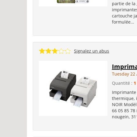
partie de l
imprimantes
cartouche j
formulée...
Signalez un abus
Imprima
Tuesday 22 
Quantité :
1
Imprimante 
thermique, 
NOIR Modèle
66 05 85 78 
nougein, 31