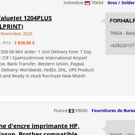
Indonésie
70654
Gros / Solder
alueJet 1204PLUS
Formalp
LPRINT)
70654 - Ban
1 November 2025
- Prix :
3 838,00 €
+628226157
,500.00 Min order: 1 Unit Delivery time: 7 Day
: CIF / Syamsudinnoor International Airport
se, Bank Transfer, Western Union, Paypal,
elivery: Worldwide, FedEx, DHL, UPS Product:
l and Ready in stock Purchase New Mutoh
France
59000
Fournitures de Bure
he d'encre imprimante HP,
Epson, Brother compatible
59000 - Lille