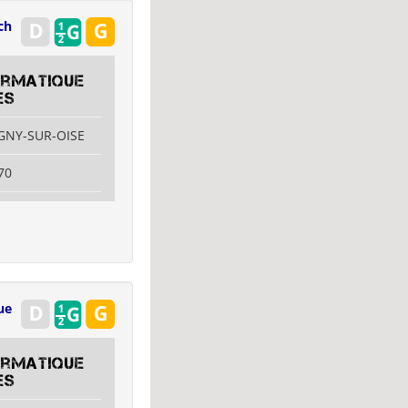
ch
formatique
es
AGNY-SUR-OISE
70
ue
formatique
es