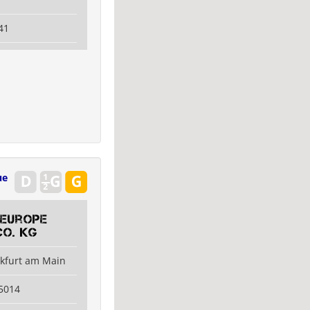
41
ue
Europe
Co. KG
nkfurt am Main
5014