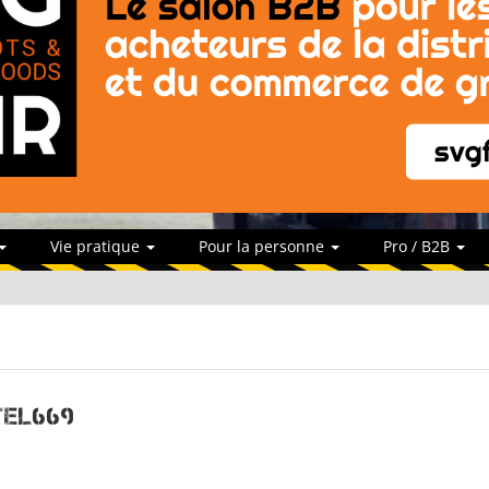
Vie pratique
Pour la personne
Pro / B2B
tel669