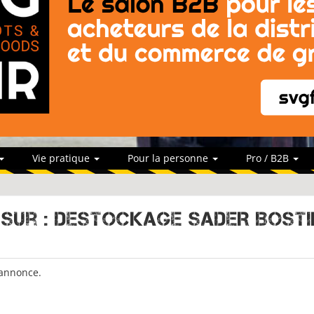
Vie pratique
Pour la personne
Pro / B2B
s sur : Destockage SADER BOST
 annonce.