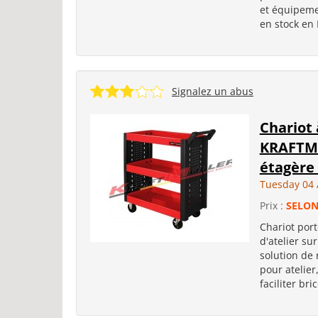
et équipemen
en stock en
Signalez un abus
Chariot
KRAFTMU
étagère 
Tuesday 04 
Prix :
SELON
Chariot por
d'atelier su
solution de 
pour atelie
faciliter br