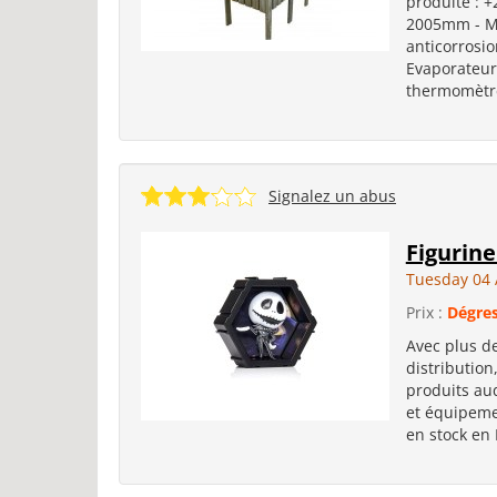
produite : 
2005mm - Me
anticorrosio
Evaporateur 
thermomètre
Signalez un abus
Figurin
Tuesday 04 
Prix :
Dégres
Avec plus de
distribution
produits aud
et équipemen
en stock en