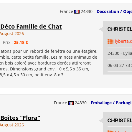
France
24330
Décoration / Obj
 Déco Famille de Chat
Christe
August 2026
lyberta.
- Prix :
25,18 €
chatons pour un rebord de fenêtre ou une étagère;
24330 - Eyli
mble, cette petite famille. Les minces animaux de
n bois coloré avec bordures dorées attireront
06 03 27 73 
ards. Dimensions grand env. 10 x 5,5 x 35 cm,
5 x 4,5 x 30 cm, petit env. 8 x 3...
France
24330
Emballage / Packag
 Boîtes "Flora"
Christe
August 2026