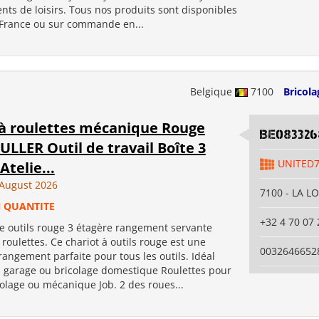
ts de loisirs. Tous nos produits sont disponibles
 France ou sur commande en...
Belgique
7100
Bricola
 à roulettes mécanique Rouge
BE083326
LLER Outil de travail Boîte 3
UNITED
Atelie...
August 2026
7100 - LA L
 QUANTITE
+32 4 70 07 
te outils rouge 3 étagère rangement servante
r roulettes. Ce chariot à outils rouge est une
0032646652
rangement parfaite pour tous les outils. Idéal
r, garage ou bricolage domestique Roulettes pour
icolage ou mécanique Job. 2 des roues...