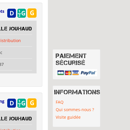
ets
lle Jouhaud
distribution
ac
Paiement
sécurisé
37
Informations
ing
FAQ
Qui sommes-nous ?
Visite guidée
lle Jouhaud