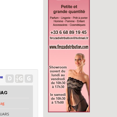
ue
mag
mag
OUARS