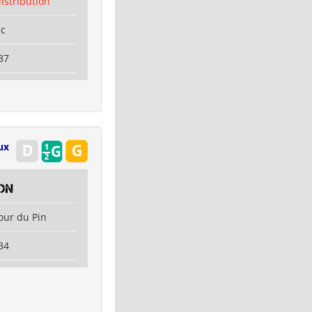
distribution
ac
37
ux
on
our du Pin
34