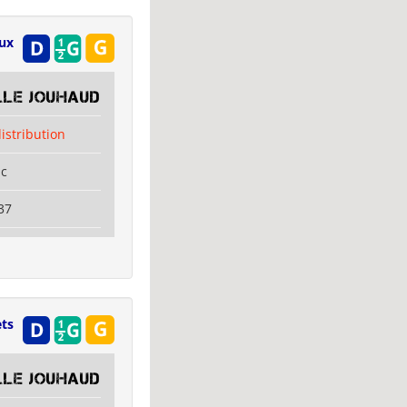
eux
lle Jouhaud
distribution
ac
37
ets
lle Jouhaud