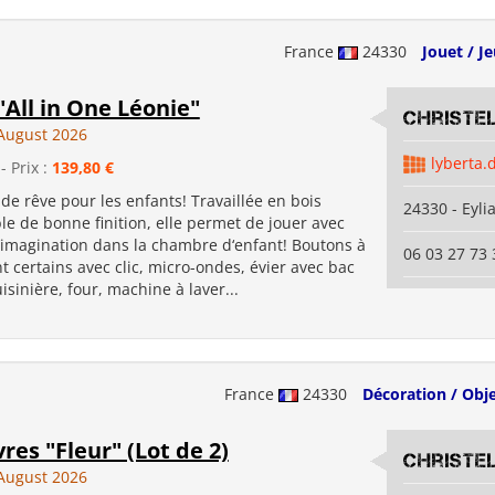
France
24330
Jouet / J
"All in One Léonie"
Christe
August 2026
lyberta.
- Prix :
139,80 €
de rêve pour les enfants! Travaillée en bois
24330 - Eyli
able de bonne finition, elle permet de jouer avec
imagination dans la chambre d‘enfant! Boutons à
06 03 27 73 
t certains avec clic, micro-ondes, évier avec bac
isinière, four, machine à laver...
France
24330
Décoration / Obj
vres "Fleur" (Lot de 2)
Christe
August 2026