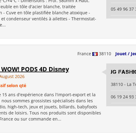
+2°C/+4°C - Dimensions : Prof. 580mm x Haut.
uble en tôle d'acier blanche, traitée
05 49 96 37 
n - Cuve en tôle plastifiée blanche atoxique -
et condenseur ventilés à ailettes - Thermostat-
...
France
38110
Jouet / Je
e WOW! PODS 4D Disney
JG Fashi
August 2026
38110 - La T
sif selon qté
 15 ans d'expérience dans l'import-export et la
06 19 24 93 
, nous sommes grossistes spécialisés dans les
io, high-tech, jeux et jouets, billards, babyfoots
ts de loisirs. Tous nos produits sont disponibles
 France ou sur commande en...