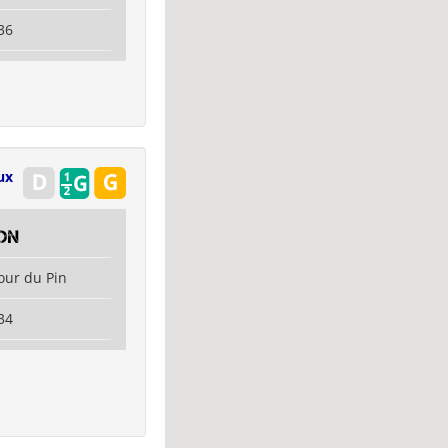
36
ux
on
our du Pin
34