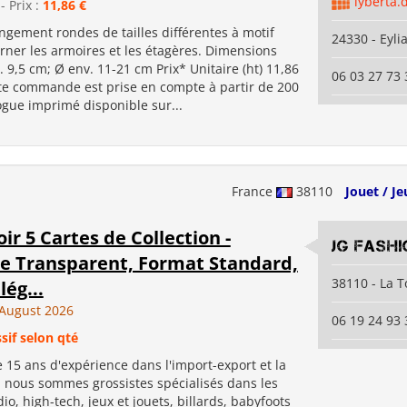
lyberta.
- Prix :
11,86 €
ngement rondes de tailles différentes à motif
24330 - Eyli
orner les armoires et les étagères. Dimensions
 9,5 cm; Ø env. 11-21 cm Prix* Unitaire (ht) 11,86
06 03 27 73 
te commande est prise en compte à partir de 200
ogue imprimé disponible sur...
France
38110
Jouet / Je
ir 5 Cartes de Collection -
JG Fashi
ue Transparent, Format Standard,
38110 - La T
lég...
August 2026
06 19 24 93 
sif selon qté
 15 ans d'expérience dans l'import-export et la
, nous sommes grossistes spécialisés dans les
io, high-tech, jeux et jouets, billards, babyfoots