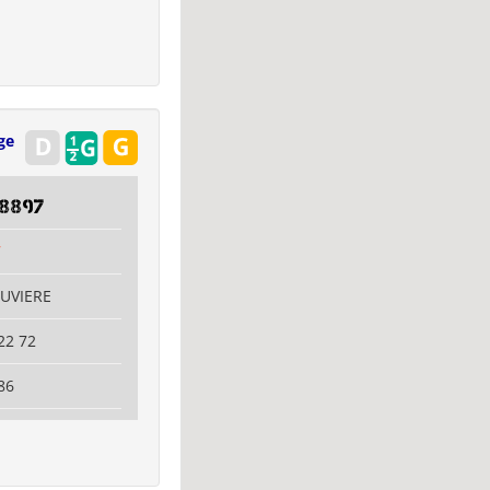
ge
8897
7
OUVIERE
22 72
86