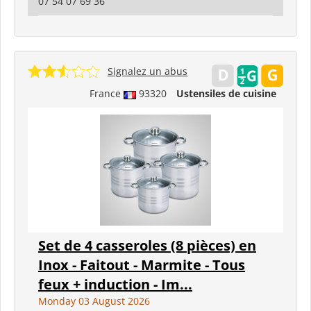
07 54 07 69 36
Signalez un abus
France
93320
Ustensiles de cuisine
Set de 4 casseroles (8 pièces) en
Inox - Faitout - Marmite - Tous
feux + induction - Im...
Monday 03 August 2026