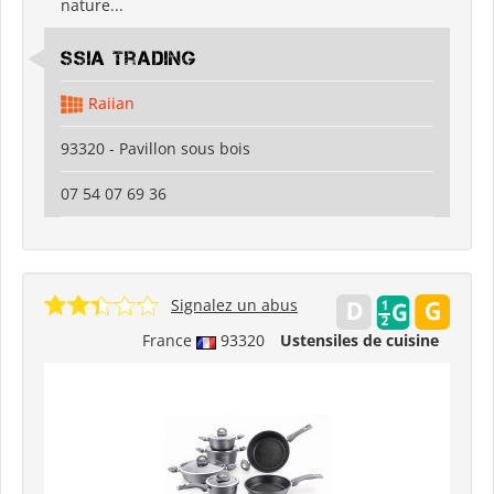
nature...
SSIA Trading
Raiian
93320 - Pavillon sous bois
07 54 07 69 36
Signalez un abus
France
93320
Ustensiles de cuisine