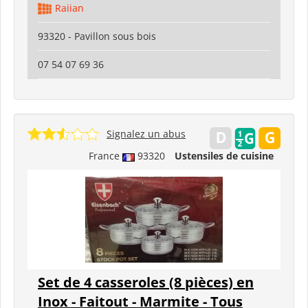
Raiian
93320 - Pavillon sous bois
07 54 07 69 36
Signalez un abus
France
93320
Ustensiles de cuisine
Set de 4 casseroles (8 pièces) en
Inox - Faitout - Marmite - Tous