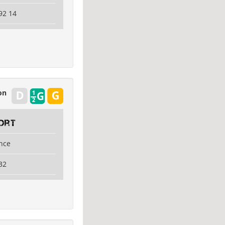
92 14
on
ort
ence
32