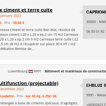
 ciment et terre cuite
CAPRION
 January 2023
30000 - NIM
2
- Prix :
30,00 €
rreaux ciment et terre cuite Bon état, résidus de
06 30 01 92 
reaux ciment l.20 x L.20 x ep.2 cm 15 m2 Carreaux
l.20 x L.20 x ep.2 cm 9 m2 Carreaux terre cuite l.22
2,5 cm 28 m2 A récupérer sur place 30 € HT / m2
à débattre Remise de...
Luxembourg
9991
Bâtiment et matériaux de constructi
ltifunction (projectable)
EHBLUX S
December 2022
9991 - Wei
6 palette
- Prix :
sac 30 kg, 6,25€, 56
élangée à base de ciments spéciaux, d´agrégats,
+003526217