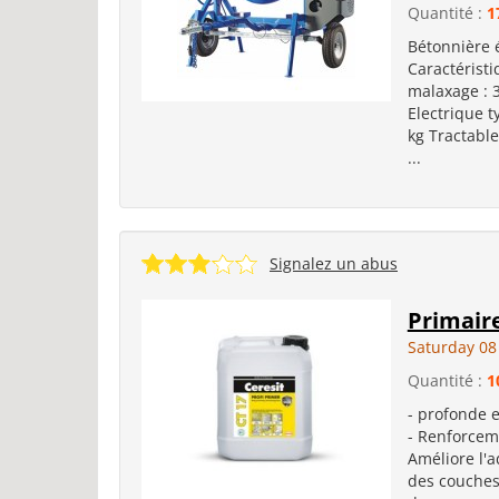
Quantité :
1
Bétonnière é
Caractéristi
malaxage : 
Electrique t
kg Tractabl
...
Signalez un abus
Primaire
Saturday 08
Quantité :
1
- profonde 
- Renforceme
Améliore l'a
des couches 