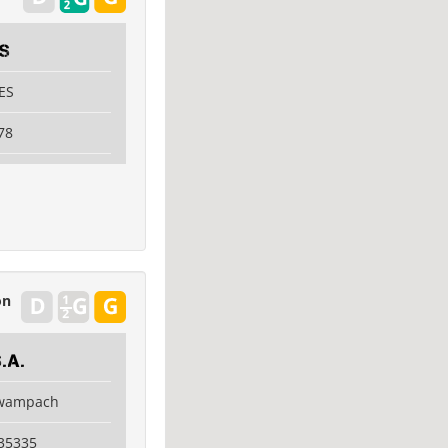
IS
ES
78
on
.A.
swampach
35335