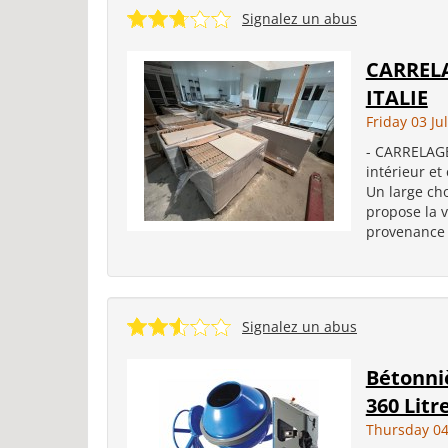
Signalez un abus
CARRELA
ITALIE
Friday 03 Ju
- CARRELAGE
intérieur et
Un large cho
propose la 
provenance d
Signalez un abus
Bétonniè
360 Litr
Thursday 04