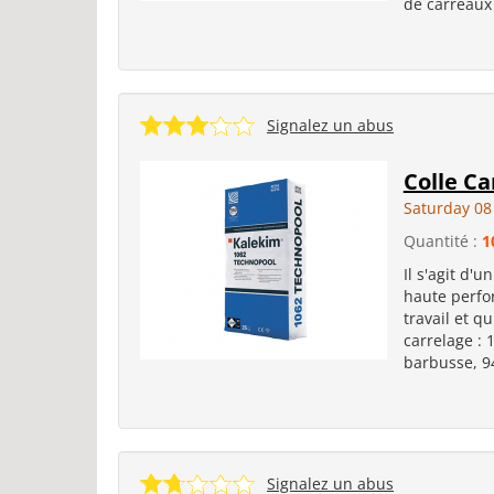
de carreaux 
Signalez un abus
Colle Ca
Saturday 08
Quantité :
1
Il s'agit d'u
haute perfo
travail et q
carrelage : 
barbusse, 94
Signalez un abus