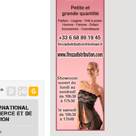
on
ernational
erce et de
tion
a