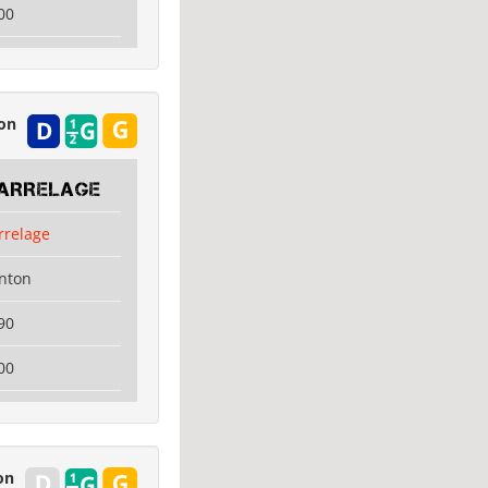
00
ion
CARRELAGE
rrelage
enton
90
00
on