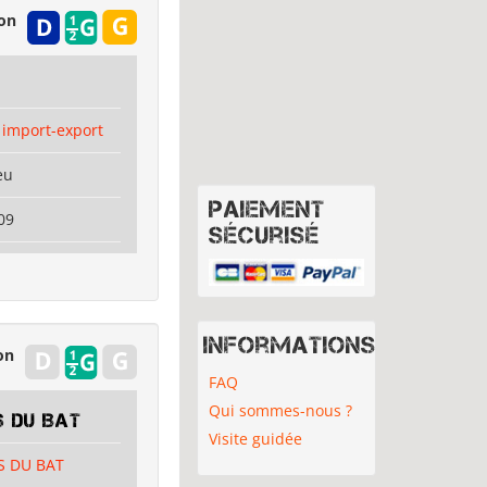
ion
 import-export
eu
Paiement
09
sécurisé
Informations
on
FAQ
Qui sommes-nous ?
S DU BAT
Visite guidée
S DU BAT