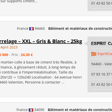
sur supports ciment...
01 43 82 50 
France
94460
Bâtiment et matériaux de construct
rrelage – XXL – Gris & Blanc – 25kg
ESPRIT 
 April 2023
EspritCa
0 000
- Prix :
24,30 €
n mortier-colle à base de ciment très flexible, à
94460 - Val
rmance, à glissement réduit, à long temps de
ui contribue à l'imperméabilisation. Taille du
07 83 16 37 
120x120 ⇾ 120x240 Localisation : 64 avenue henri
460 Valenton, Personne à contacter ...
01 43 82 50 
France
34090
Bâtiment et matériaux de constructi