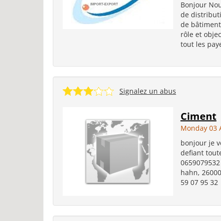
Bonjour Nou
de distribut
de bâtiment 
rôle et obje
tout les pay
Signalez un abus
Ciment
Monday 03 
bonjour je v
defiant tou
0659079532 
hahn, 26000 
59 07 95 32