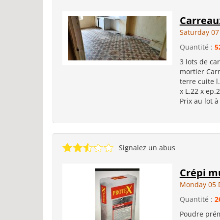
Carreaux
Saturday 07
Quantité :
5
3 lots de ca
mortier Car
terre cuite 
x L.22 x ep.
Prix au lot 
Signalez un abus
Crépi mu
Monday 05 
Quantité :
2
Poudre prém