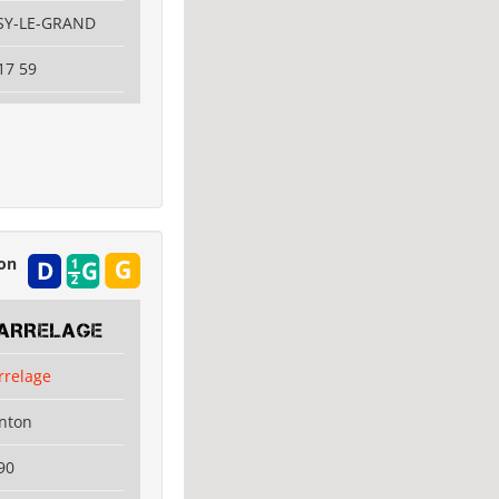
ISY-LE-GRAND
17 59
ion
CARRELAGE
rrelage
enton
90