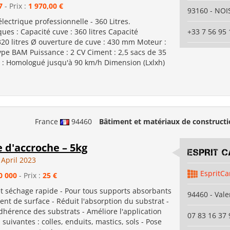
7
- Prix :
1 970,00 €
93160 - NO
lectrique professionnelle - 360 Litres.
ques : Capacité cuve : 360 litres Capacité
+33 7 56 95 
320 litres Ø ouverture de cuve : 430 mm Moteur :
ype BAM Puissance : 2 CV Ciment : 2,5 sacs de 35
e : Homologué jusqu'à 90 km/h Dimension (Lxlxh)
France
94460
Bâtiment et matériaux de construct
 d'accroche – 5kg
ESPRIT 
 April 2023
EspritCa
0 000
- Prix :
25 €
et séchage rapide - Pour tous supports absorbants
94460 - Val
nt de surface - Réduit l'absorption du substrat -
dhérence des substrats - Améliore l'application
07 83 16 37 
suivantes : colles, enduits, mastics, sols - Pose