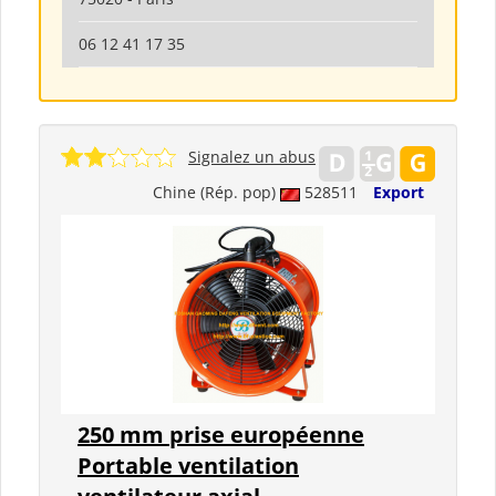
06 12 41 17 35
Signalez un abus
Chine (Rép. pop)
528511
Export
250 mm prise européenne
Portable ventilation