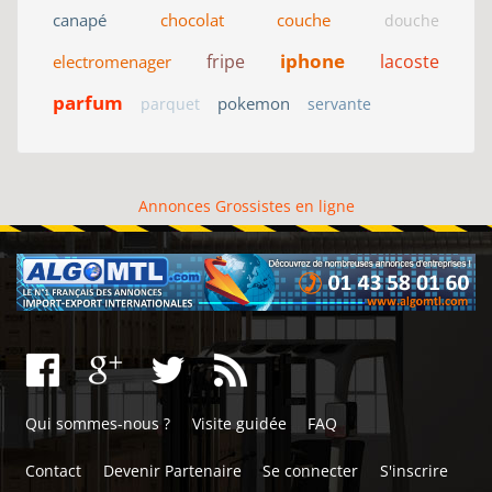
canapé
chocolat
couche
douche
iphone
fripe
lacoste
electromenager
parfum
pokemon
parquet
servante
Annonces Grossistes en ligne
Qui sommes-nous ?
Visite guidée
FAQ
Contact
Devenir Partenaire
Se connecter
S'inscrire