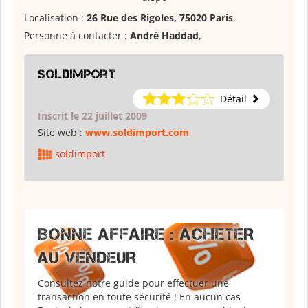
Localisation :
26 Rue des Rigoles, 75020 Paris
,
Personne à contacter :
André Haddad
,
soldimport
Détail
Inscrit le 22 juillet 2009
Site web :
www.soldimport.com
soldimport
BONNE AFFAIRE : ACHETER
AU VENDEUR
Consultez notre guide pour effectuer une
transaction en toute sécurité ! En aucun cas