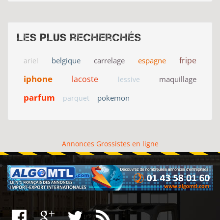
Les plus recherchés
fripe
belgique
carrelage
espagne
ariel
iphone
lacoste
maquillage
lessive
parfum
pokemon
parquet
Annonces Grossistes en ligne