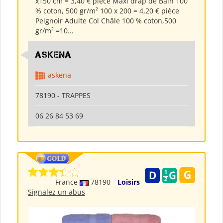
x150 cm = 3,40 € pièce Maxi drap de Bain 100
% coton, 500 gr/m² 100 x 200 = 4,20 € pièce
Peignoir Adulte Col Châle 100 % coton,500
gr/m² =10...
ASKENA
askena
78190 - TRAPPES
06 26 84 53 69
France
78190
Loisirs
Signalez un abus