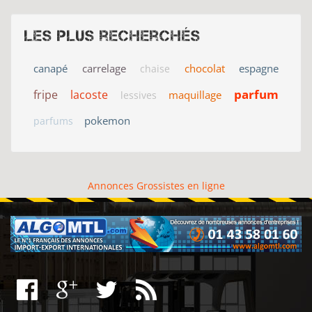
Les plus recherchés
canapé
carrelage
chocolat
espagne
chaise
parfum
fripe
lacoste
maquillage
lessives
pokemon
parfums
Annonces Grossistes en ligne