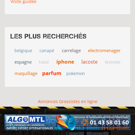
Visite guidée
Les plus recherchés
carrelage
electromenager
belgique
canapé
iphone
lacoste
espagne
halal
lessives
parfum
maquillage
pokemon
Annonces Grossistes en ligne