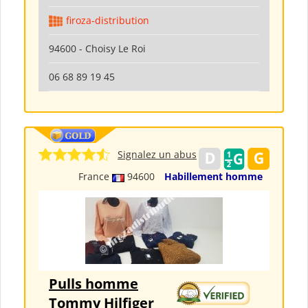
firoza-distribution
94600 - Choisy Le Roi
06 68 89 19 45
Signalez un abus
France
94600
Habillement homme
Pulls homme
Tommy Hilfiger