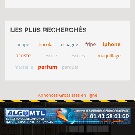
Les plus recherchés
iphone
fripe
chocolat
espagne
canapé
lacoste
maquillage
lessive
lessives
parfum
marseille
parquet
Annonces Grossistes en ligne