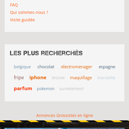
FAQ
Qui sommes-nous ?
Visite guidée
Les plus recherchés
chocolat
electromenager
espagne
belgique
iphone
fripe
maquillage
lessive
marseille
parfum
pokemon
survetement
Annonces Grossistes en ligne